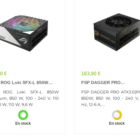
Prix
0 €
163,90 €
 ROG Loki SFX-L 850W
FSP DAGGER PRO
num Unité D'alimentation
ATX3.0(PCIe5.0) 850W Unit
 ROG Loki SFX-L 850W
FSP DAGGER PRO ATX3.0(PC
rgie 24-Pin ATX Noir, Argent
D'alimentation D'énergie 20
num, 850 W, 100 - 240 V, 110
850W, 850 W, 100 - 240 V,
ATX SFX Noir
 W, 110 W, 9,6 W
Hz, 12-6 A, ...
En stock
En stock