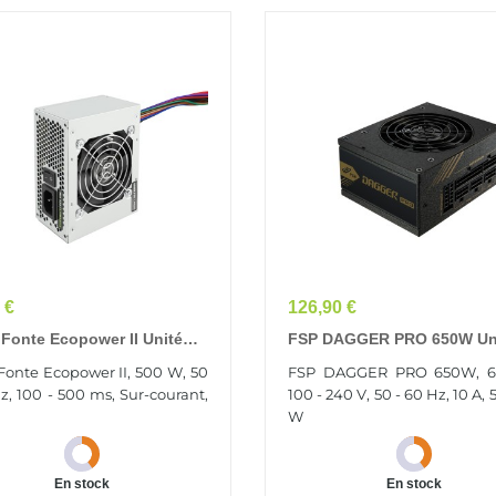
Prix
 €
126,90 €
Fonte Ecopower II Unité
FSP DAGGER PRO 650W Un
mentation D'énergie 500 W
D'alimentation D'énergie 20
Fonte Ecopower II, 500 W, 50
FSP DAGGER PRO 650W, 6
Pin ATX SFX Argent
ATX SFX Noir
z, 100 - 500 ms, Sur-courant,
100 - 240 V, 50 - 60 Hz, 10 A, 5
W
En stock
En stock