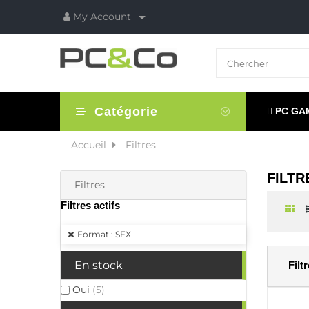

My Account
Catégorie
PC GA
Accueil
Filtres
FILTR
Filtres
Filtres actifs
Format : SFX
En stock
Filt
Oui
(5)