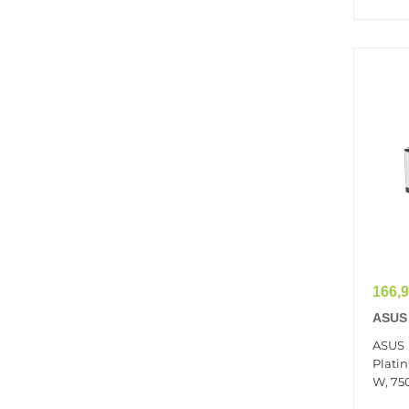
Prix
166,9
ASUS
Plati
ASUS
D'éne
Plati
Argen
W, 750