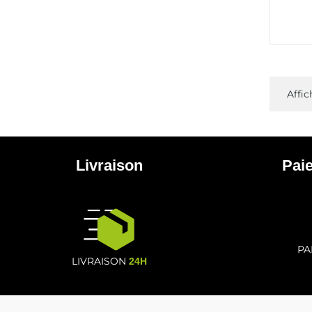
Affic
Livraison
Pai
PA
LIVRAISON
24H