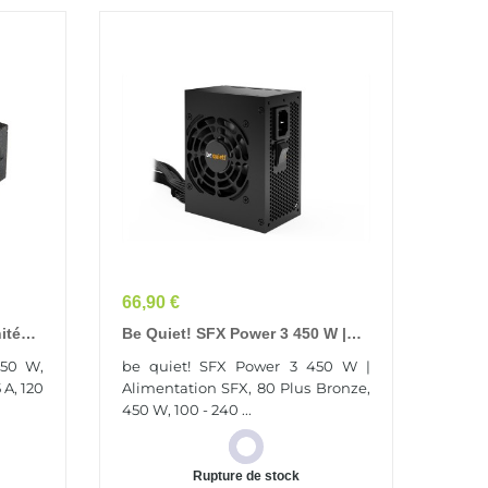
Prix
66,90 €
ité
Be Quiet! SFX Power 3 450 W |
+4 Pin
Alimentation SFX, 80 Plus Bronze
50 W,
be quiet! SFX Power 3 450 W |
 A, 120
Alimentation SFX, 80 Plus Bronze,
450 W, 100 - 240 ...
Rupture de stock