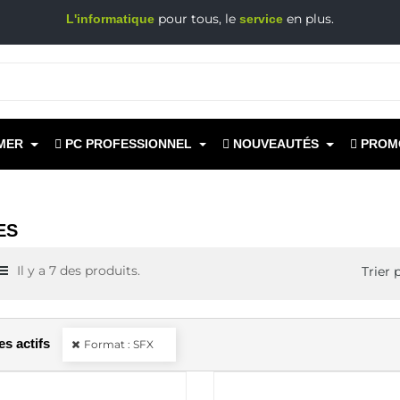
pour tous, le
en plus.
L'informatique
service
MER
PC PROFESSIONNEL
NOUVEAUTÉS
PROM
ES
Il y a 7 des produits.
Trier p
res actifs
Format : SFX