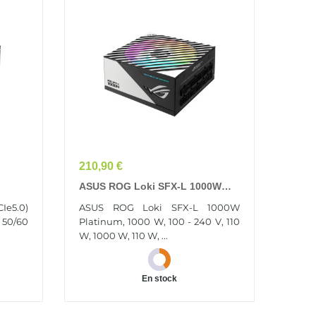
Prix
210,90 €
ASUS ROG Loki SFX-L 1000W
é
Platinum Unité D'alimentation
Ie5.0)
ASUS ROG Loki SFX-L 1000W
+4 Pin
D'énergie 24-Pin ATX Noir, Argent
 50/60
Platinum, 1000 W, 100 - 240 V, 110
W, 1000 W, 110 W, ...
En stock