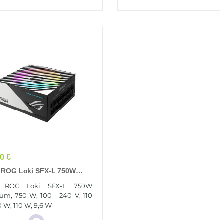
0 €
 ROG Loki SFX-L 750W
num Unité D'alimentation
 ROG Loki SFX-L 750W
rgie 20+4 Pin ATX Noir,
num, 750 W, 100 - 240 V, 110
t
 W, 110 W, 9,6 W