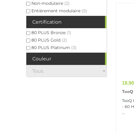
Non-modulaire
(2)
Entièrement modulaire
(5)
Certification
80 PLUS Bronze
(1)
80 PLUS Gold
(2)
80 PLUS Platinum
(3)
Couleur
Prix
18,90
TooQ 
D'ali
TooQ 
20+4 
- 60 H
...