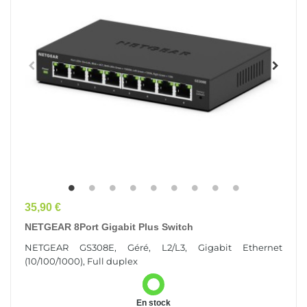
Prix
35,90 €
NETGEAR 8Port Gigabit Plus Switch
NETGEAR GS308E, Géré, L2/L3, Gigabit Ethernet
(10/100/1000), Full duplex
En stock