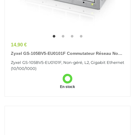
Prix
14,90 €
Zyxel GS-105BV5-EU0101F Commutateur Réseau Non-
Géré L2 Gigabit Ethernet (10/100/1000)
Zyxel GS-105BV5-EU0101F, Non-géré, L2, Gigabit Ethernet
(10/100/1000)
En stock