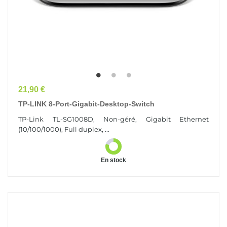
Prix
21,90 €
TP-LINK 8-Port-Gigabit-Desktop-Switch
TP-Link TL-SG1008D, Non-géré, Gigabit Ethernet
(10/100/1000), Full duplex, ...
En stock