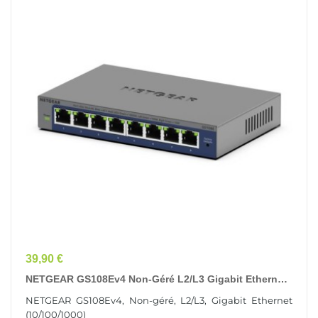
Prix
39,90 €
NETGEAR GS108Ev4 Non-Géré L2/L3 Gigabit Ethernet
(10/100/1000) Gris
NETGEAR GS108Ev4, Non-géré, L2/L3, Gigabit Ethernet
(10/100/1000)