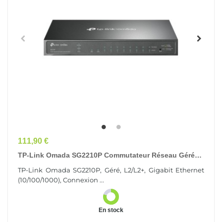
Prix
111,90 €
TP-Link Omada SG2210P Commutateur Réseau Géré
L2/L2+ Gigabit Ethernet (10/100/1000) Connexion...
TP-Link Omada SG2210P, Géré, L2/L2+, Gigabit Ethernet
(10/100/1000), Connexion ...
En stock