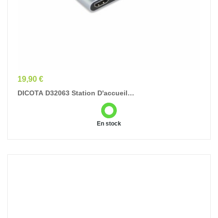
Prix
19,90 €
DICOTA D32063 Station D'accueil
Tablette/Smartphone/ordinateur Portable Argent
En stock