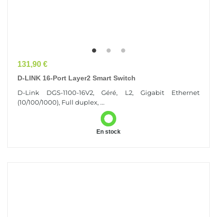
Prix
131,90 €
D-LINK 16-Port Layer2 Smart Switch
D-Link DGS-1100-16V2, Géré, L2, Gigabit Ethernet
(10/100/1000), Full duplex, ...
En stock