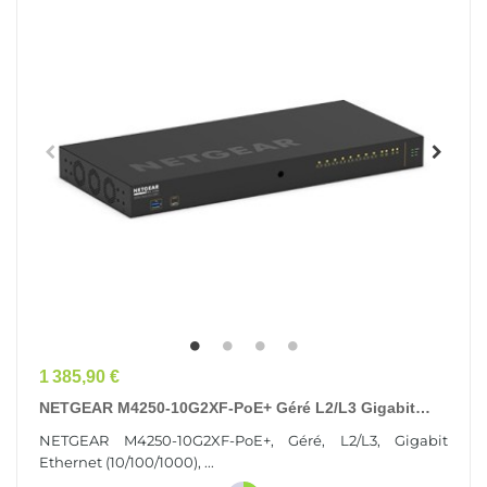
Prix
1 385,90 €
NETGEAR M4250-10G2XF-PoE+ Géré L2/L3 Gigabit
Ethernet (10/100/1000) Connexion Ethernet,...
NETGEAR M4250-10G2XF-PoE+, Géré, L2/L3, Gigabit
Ethernet (10/100/1000), ...