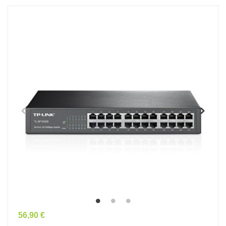
Prix
56,90 €