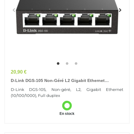
Prix
20,90 €
D-Link DGS-105 Non-Géré L2 Gigabit Ethernet
(10/100/1000) Noir
D-Link DGS-105, Non-géré, L2, Gigabit Ethernet
(10/100/1000), Full duplex
En stock