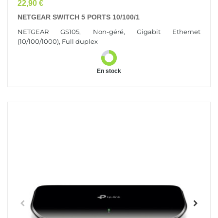
Prix
22,90 €
NETGEAR SWITCH 5 PORTS 10/100/1
NETGEAR GS105, Non-géré, Gigabit Ethernet
(10/100/1000), Full duplex
En stock