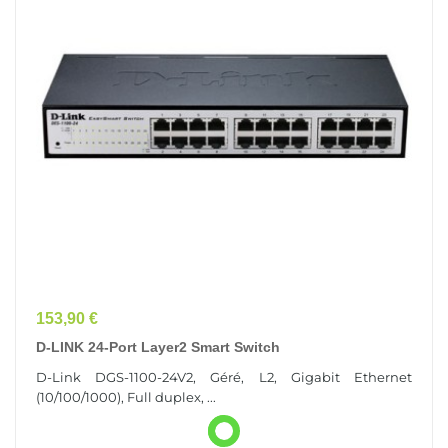
Prix
153,90 €
D-LINK 24-Port Layer2 Smart Switch
D-Link DGS-1100-24V2, Géré, L2, Gigabit Ethernet
(10/100/1000), Full duplex, ...