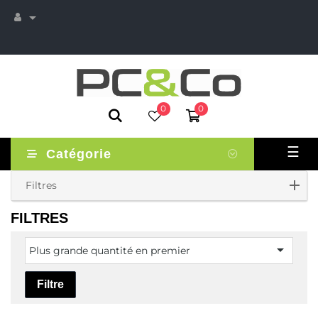

0
0
Basc
☰
Catégorie
la
navi
Filtres
FILTRES

Plus grande quantité en premier
Filtre