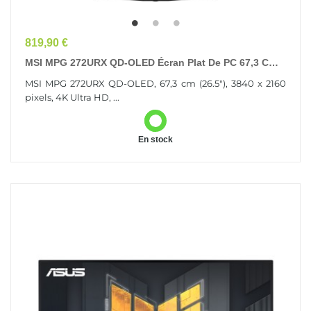
Prix
819,90 €
MSI MPG 272URX QD-OLED Écran Plat De PC 67,3 Cm
(26.5") 3840 X 2160 Pixels 4K Ultra HD Noir
MSI MPG 272URX QD-OLED, 67,3 cm (26.5"), 3840 x 2160
pixels, 4K Ultra HD, ...
En stock