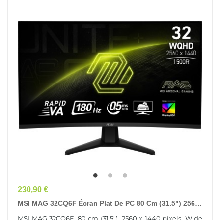
Prix
230,90 €
MSI MAG 32CQ6F Écran Plat De PC 80 Cm (31.5") 2560
X 1440 Pixels Wide Quad HD Noir
MSI MAG 32CQ6F, 80 cm (31.5"), 2560 x 1440 pixels, Wide