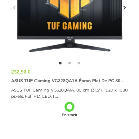
Prix
232,90 €
ASUS TUF Gaming VG328QA1A Écran Plat De PC 80
Cm (31.5") 1920 X 1080 Pixels Full HD LED Noir
ASUS TUF Gaming VG328QA1A, 80 cm (31.5"), 1920 x 1080
pixels, Full HD, LED, 1 ...
En stock