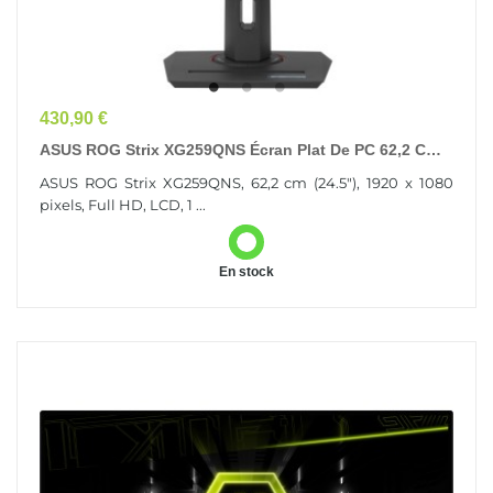
Prix
430,90 €
ASUS ROG Strix XG259QNS Écran Plat De PC 62,2 Cm
(24.5") 1920 X 1080 Pixels Full HD LCD Noir
ASUS ROG Strix XG259QNS, 62,2 cm (24.5"), 1920 x 1080
pixels, Full HD, LCD, 1 ...
En stock