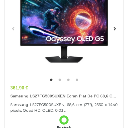
Prix
361,90 €
Samsung LS27FG500SUXEN Écran Plat De PC 68,6 Cm
(27") 2560 X 1440 Pixels Quad HD OLED Noir
Samsung LS27FG500SUXEN, 68,6 cm (27"), 2560 x 1440
pixels, Quad HD, OLED, 0,03 ...
En stock