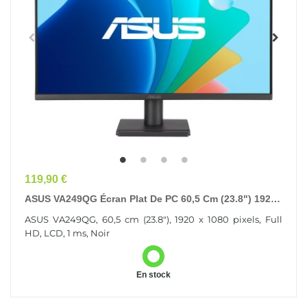
Prix
119,90 €
ASUS VA249QG Écran Plat De PC 60,5 Cm (23.8") 1920
X 1080 Pixels Full HD LCD Noir
ASUS VA249QG, 60,5 cm (23.8"), 1920 x 1080 pixels, Full
HD, LCD, 1 ms, Noir
En stock