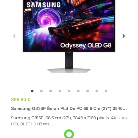
Prix
898,90 €
Samsung G81SF Écran Plat De PC 68,6 Cm (27") 3840 X
2160 Pixels 4K Ultra HD OLED Argent
Samsung G81SF, 68,6 cm (27"), 3840 x 2160 pixels, 4K Ultra
HD, OLED, 0,03 ms, ...