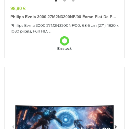
Prix
98,90 €
Philips Evnia 3000 27M2N3200NF/00 Écran Plat De PC
68,6 Cm (27") 1920 X 1080 Pixels Full HD LCD Gris
Philips Evnia 3000 27M2N3200NF/00, 68,6 cm (27"), 1920 x
1080 pixels, Full HD, ...
En stock