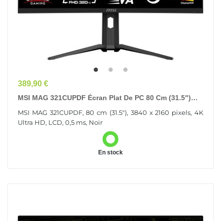
Prix
389,90 €
MSI MAG 321CUPDF Écran Plat De PC 80 Cm (31.5")
3840 X 2160 Pixels 4K Ultra HD LCD Noir
MSI MAG 321CUPDF, 80 cm (31.5"), 3840 x 2160 pixels, 4K
Ultra HD, LCD, 0,5 ms, Noir
En stock