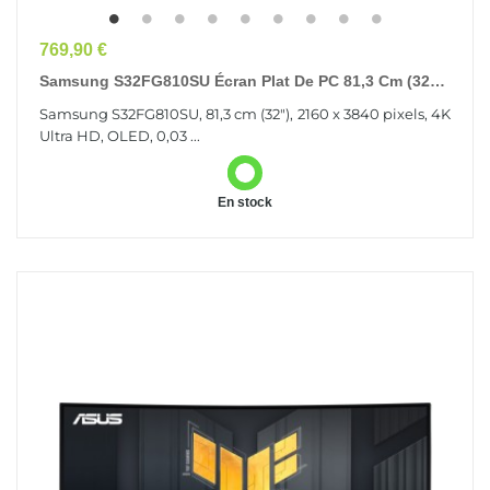
Prix
769,90 €
Samsung S32FG810SU Écran Plat De PC 81,3 Cm (32")
2160 X 3840 Pixels 4K Ultra HD OLED Argent
Samsung S32FG810SU, 81,3 cm (32"), 2160 x 3840 pixels, 4K
Ultra HD, OLED, 0,03 ...
En stock