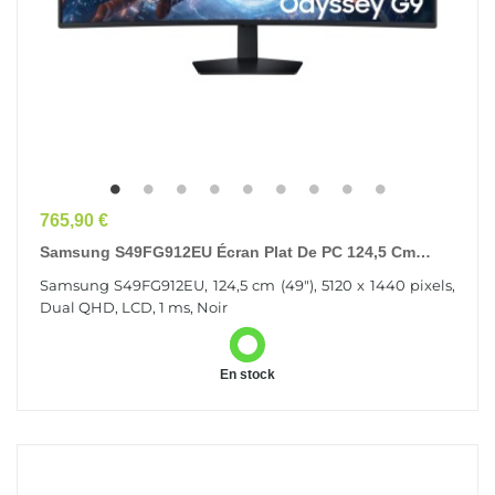
Prix
765,90 €
Samsung S49FG912EU Écran Plat De PC 124,5 Cm
(49") 5120 X 1440 Pixels Dual QHD LCD Noir
Samsung S49FG912EU, 124,5 cm (49"), 5120 x 1440 pixels,
Dual QHD, LCD, 1 ms, Noir
En stock