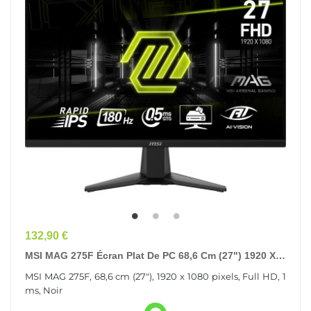
Prix
132,90 €
MSI MAG 275F Écran Plat De PC 68,6 Cm (27") 1920 X
1080 Pixels Full HD Noir
MSI MAG 275F, 68,6 cm (27"), 1920 x 1080 pixels, Full HD, 1
ms, Noir