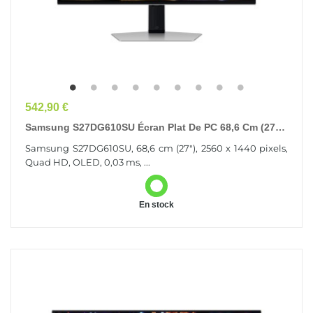
Prix
542,90 €
Samsung S27DG610SU Écran Plat De PC 68,6 Cm (27")
2560 X 1440 Pixels Quad HD OLED Argent
Samsung S27DG610SU, 68,6 cm (27"), 2560 x 1440 pixels,
Quad HD, OLED, 0,03 ms, ...
En stock