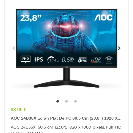
Prix
83,90 €
AOC 24B36X Écran Plat De PC 60,5 Cm (23.8") 1920 X
1080 Pixels Full HD LED Noir
AOC 24B36X, 60,5 cm (23.8"), 1920 x 1080 pixels, Full HD,