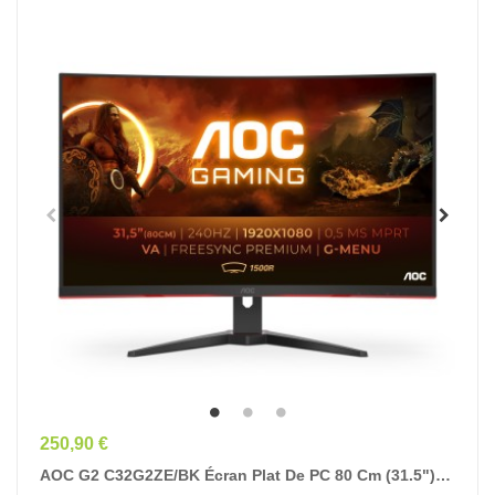
Prix
250,90 €
AOC G2 C32G2ZE/BK Écran Plat De PC 80 Cm (31.5")