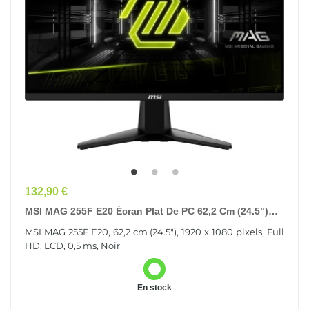
Prix
132,90 €
MSI MAG 255F E20 Écran Plat De PC 62,2 Cm (24.5")
1920 X 1080 Pixels Full HD LCD Noir
MSI MAG 255F E20, 62,2 cm (24.5"), 1920 x 1080 pixels, Full
HD, LCD, 0,5 ms, Noir
En stock