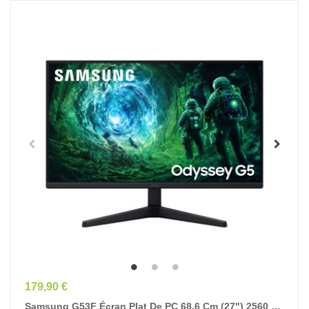
Prix
179,90 €
Samsung G53F Écran Plat De PC 68,6 Cm (27") 2560 X