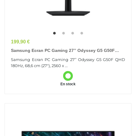
Prix
199,90 €
Samsung Ecran PC Gaming 27’’ Odyssey G5 G50F
QHD 180Hz
Samsung Ecran PC Gaming 27’’ Odyssey G5 G50F QHD
180Hz, 68,6 cm (27"), 2560 x ...
En stock