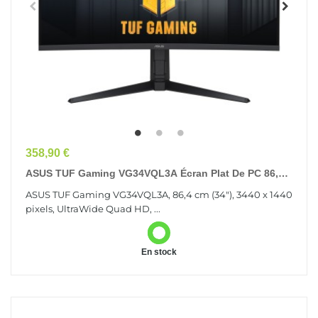
Prix
358,90 €
ASUS TUF Gaming VG34VQL3A Écran Plat De PC 86,4
Cm (34") 3440 X 1440 Pixels UltraWide Quad HD LCD...
ASUS TUF Gaming VG34VQL3A, 86,4 cm (34"), 3440 x 1440
pixels, UltraWide Quad HD, ...
En stock