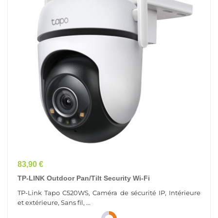
Prix
83,90 €
TP-LINK Outdoor Pan/Tilt Security Wi-Fi
TP-Link Tapo C520WS, Caméra de sécurité IP, Intérieure
et extérieure, Sans fil, ...