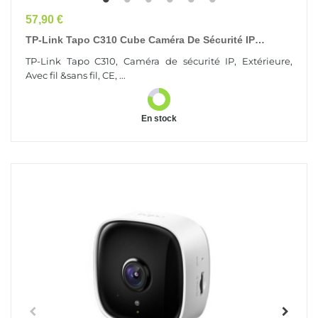
Prix
57,90 €
TP-Link Tapo C310 Cube Caméra De Sécurité IP
Extérieure 2304 X 1296 Pixels Mur
TP-Link Tapo C310, Caméra de sécurité IP, Extérieure,
Avec fil &sans fil, CE, ...
En stock