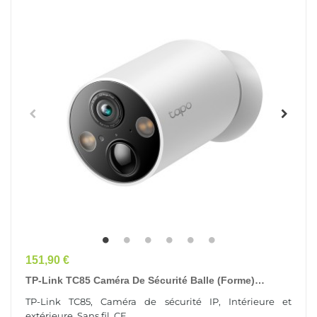
Prix
151,90 €
TP-Link TC85 Caméra De Sécurité Balle (forme)
Caméra De Sécurité IP Intérieure Et Extérieure 2560...
TP-Link TC85, Caméra de sécurité IP, Intérieure et
extérieure, Sans fil, CE, ...