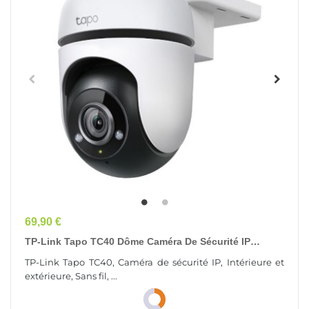
Prix
69,90 €
TP-Link Tapo TC40 Dôme Caméra De Sécurité IP
Intérieure Et Extérieure 1920 X 1080 Pixels...
TP-Link Tapo TC40, Caméra de sécurité IP, Intérieure et
extérieure, Sans fil, ...