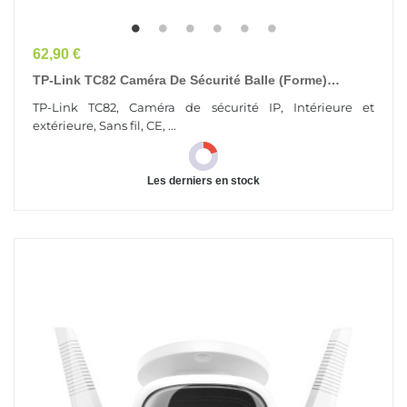
Prix
62,90 €
TP-Link TC82 Caméra De Sécurité Balle (forme)
Caméra De Sécurité IP Intérieure Et Extérieure 2304...
TP-Link TC82, Caméra de sécurité IP, Intérieure et
extérieure, Sans fil, CE, ...
Les derniers en stock