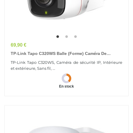
Prix
69,90 €
TP-Link Tapo C320WS Balle (forme) Caméra De
Sécurité IP Intérieure Et Extérieure 2160 X 1440...
TP-Link Tapo C320WS, Caméra de sécurité IP, Intérieure
et extérieure, Sans fil, ...
En stock