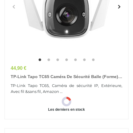
Prix
44,90 €
TP-Link Tapo TC65 Caméra De Sécurité Balle (forme)
Caméra De Sécurité IP Extérieure 2304 X 1296...
TP-Link Tapo TC65, Caméra de sécurité IP, Extérieure,
Avec fil &sans fil, Amazon ...
Les derniers en stock