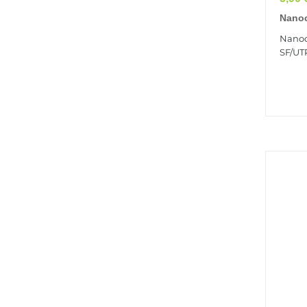
Nanoc
Résea
Nanoc
FTP)
SF/UTP