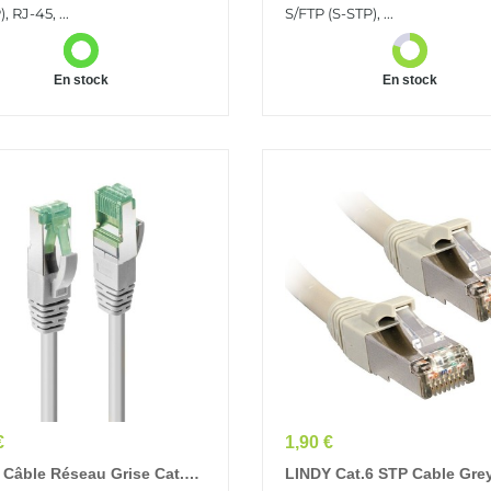
, RJ-45, ...
S/FTP (S-STP), ...
En stock
En stock
Prix
€
1,90 €
 Câble Réseau Grise Cat.6A
LINDY Cat.6 STP Cable Gre