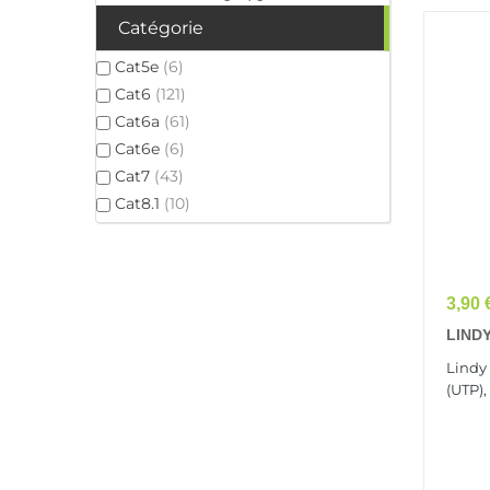
Catégorie
Cat5e
(6)
Cat6
(121)
Cat6a
(61)
Cat6e
(6)
Cat7
(43)
Cat8.1
(10)
Prix
3,90 
LINDY
Cable
Lindy
(UTP),