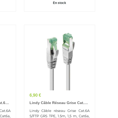
En stock
Prix
6,90 €
at.6A
Lindy Câble Réseau Grise Cat.6A
S/FTP GRS TPE, 1.5m
Cat.6A
Lindy Câble réseau Grise Cat.6A
Cat6a,
S/FTP GRS TPE, 1.5m, 1,5 m, Cat6a,