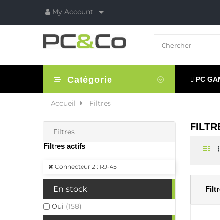

My Account
Catégorie
PC GA
Accueil
Filtres
FILTR
Filtres
Filtres actifs
Connecteur 2 : RJ-45
En stock
Filt
Oui
(158)