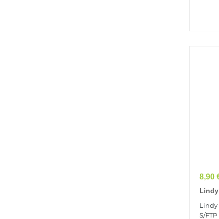
Prix
8,90 
Lindy
S/FTP
Lindy
S/FTP