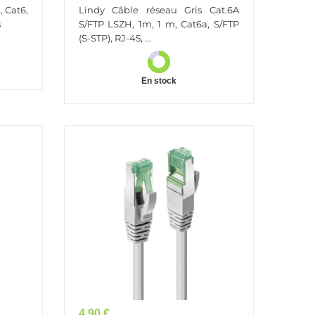
S/FTP LSZH, 1m
, Cat6,
Lindy Câble réseau Gris Cat.6A
s
S/FTP LSZH, 1m, 1 m, Cat6a, S/FTP
(S-STP), RJ-45, ...
En stock
Prix
4,90 €