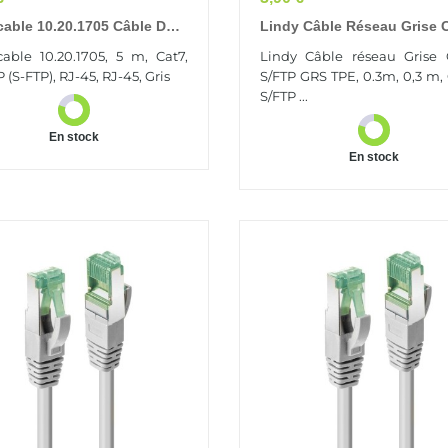
able 10.20.1705 Câble De
Lindy Câble Réseau Grise 
u Gris 5 M Cat7 SF/UTP (S-
S/FTP GRS TPE, 0.3m
able 10.20.1705, 5 m, Cat7,
Lindy Câble réseau Grise 
 (S-FTP), RJ-45, RJ-45, Gris
S/FTP GRS TPE, 0.3m, 0,3 m, 
S/FTP ...
En stock
En stock