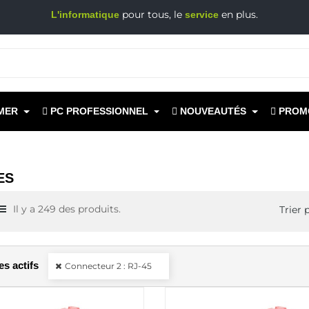
pour tous, le
en plus.
L'informatique
service
MER
PC PROFESSIONNEL
NOUVEAUTÉS
PROM
ES
Il y a 249 des produits.
Trier p
res actifs
Connecteur 2 : RJ-45