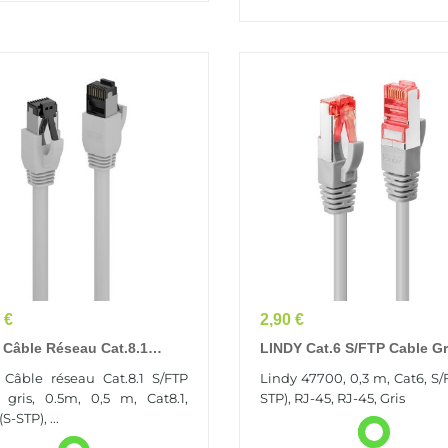
Prix
 €
2,90 €
 Câble Réseau Cat.8.1
LINDY Cat.6 S/FTP Cable G
 LSZH, Gris, 0.5m
0.3m
 Câble réseau Cat.8.1 S/FTP
Lindy 47700, 0,3 m, Cat6, S/
 gris, 0.5m, 0,5 m, Cat8.1,
STP), RJ-45, RJ-45, Gris
S-STP), ...