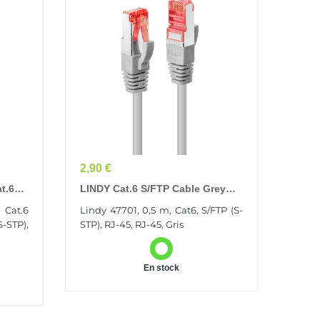
Prix
2,90 €
t.6
LINDY Cat.6 S/FTP Cable Grey
0.5m
 Cat.6
Lindy 47701, 0,5 m, Cat6, S/FTP (S-
S-STP),
STP), RJ-45, RJ-45, Gris
En stock