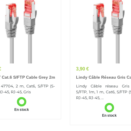
Prix
€
3,90 €
 Cat.6 S/FTP Cable Grey 2m
Lindy Câble Réseau Gris Ca
S/FTP, 1m
 47704, 2 m, Cat6, S/FTP (S-
Lindy Câble réseau Gris
RJ-45, RJ-45, Gris
S/FTP, 1m, 1 m, Cat6, S/FTP (
RJ-45, RJ-45, ...
En stock
En stock