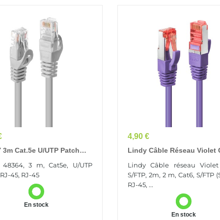
Prix
€
4,90 €
 3m Cat.5e U/UTP Patch
Lindy Câble Réseau Violet 
 Grey
S/FTP, 2m
 48364, 3 m, Cat5e, U/UTP
Lindy Câble réseau Violet
 RJ-45, RJ-45
S/FTP, 2m, 2 m, Cat6, S/FTP (
RJ-45, ...
En stock
En stock