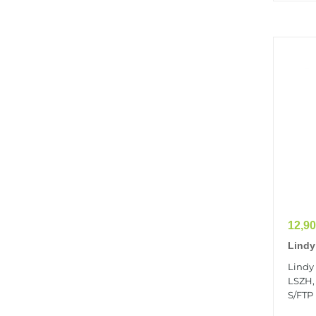
Prix
12,90
Lindy
S/FTP
Lindy
LSZH,
S/FTP (