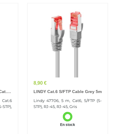
Prix
8,90 €
Cat.6
LINDY Cat.6 S/FTP Cable Grey 5m
 Cat.6
Lindy 47706, 5 m, Cat6, S/FTP (S-
S-STP),
STP), RJ-45, RJ-45, Gris
En stock