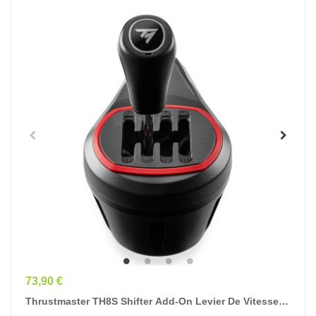
Prix
73,90 €
Thrustmaster TH8S Shifter Add-On Levier De Vitesse
Pour Volant De Course