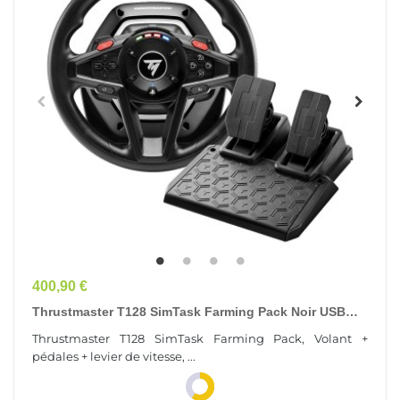
Prix
400,90 €
Thrustmaster T128 SimTask Farming Pack Noir USB
Volant + Pédales + Levier De Vitesse...
Thrustmaster T128 SimTask Farming Pack, Volant +
pédales + levier de vitesse, ...