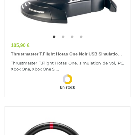
Prix
105,90 €
Thrustmaster T.Flight Hotas One Noir USB Simulation
De Vol Analogique/Numérique PC, Xbox One,...
Thrustmaster T.Flight Hotas One, simulation de vol, PC,
Xbox One, Xbox One S, ...
En stock