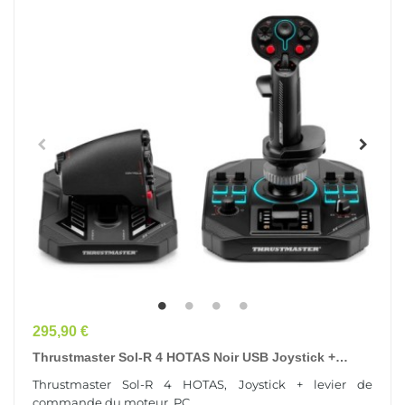
Prix
295,90 €
Thrustmaster Sol-R 4 HOTAS Noir USB Joystick +
Levier De Commande Du Moteur
Thrustmaster Sol-R 4 HOTAS, Joystick + levier de
Analogique/Numérique PC
commande du moteur, PC, ...