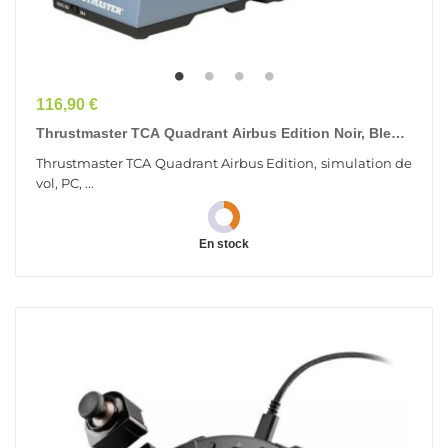
Prix
116,90 €
Thrustmaster TCA Quadrant Airbus Edition Noir, Bleu
USB Simulation De Vol Analogique/Numérique PC
Thrustmaster TCA Quadrant Airbus Edition, simulation de
vol, PC, ...
En stock