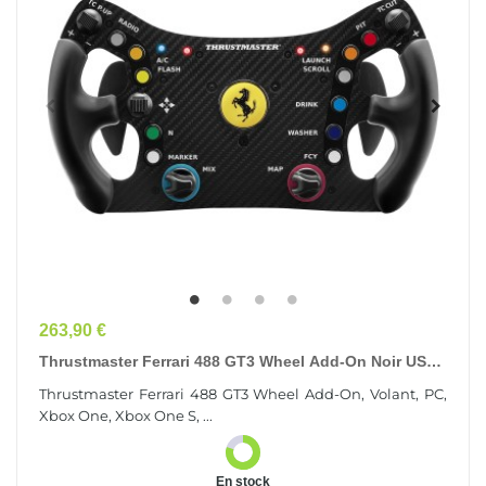
Prix
263,90 €
Thrustmaster Ferrari 488 GT3 Wheel Add-On Noir USB
Volant Analogique/Numérique PC, Xbox One, Xbox...
Thrustmaster Ferrari 488 GT3 Wheel Add-On, Volant, PC,
Xbox One, Xbox One S, ...
En stock