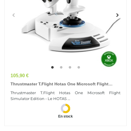
Prix
105,90 €
Thrustmaster T.Flight Hotas One Microsoft Flight
Simulator Edition - Le HOTAS D'initiation Le...
Thrustmaster T.Flight Hotas One Microsoft Flight
Simulator Edition - Le HOTAS ...
En stock