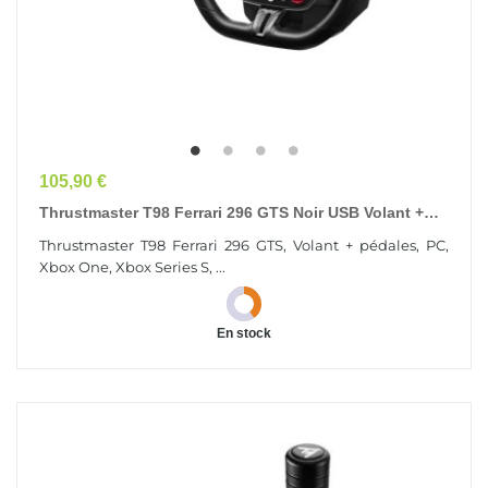
Prix
105,90 €
Thrustmaster T98 Ferrari 296 GTS Noir USB Volant +
Pédales Analogique/Numérique PC, Xbox One,...
Thrustmaster T98 Ferrari 296 GTS, Volant + pédales, PC,
Xbox One, Xbox Series S, ...
En stock