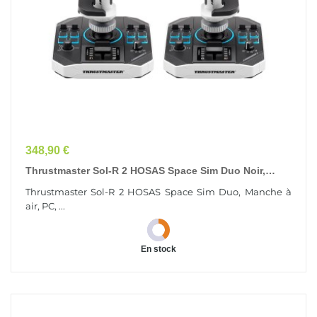
Prix
348,90 €
Thrustmaster Sol-R 2 HOSAS Space Sim Duo Noir,
Blanc USB Manche À Air Analogique/Numérique PC
Thrustmaster Sol-R 2 HOSAS Space Sim Duo, Manche à
air, PC, ...
En stock