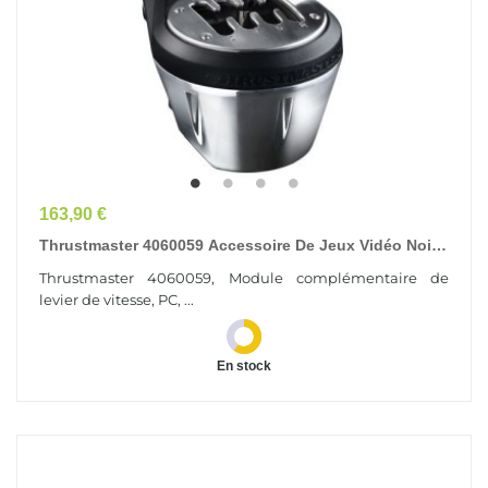
Prix
163,90 €
Thrustmaster 4060059 Accessoire De Jeux Vidéo Noir,
Métallique USB Module Complémentaire De...
Thrustmaster 4060059, Module complémentaire de
levier de vitesse, PC, ...
En stock