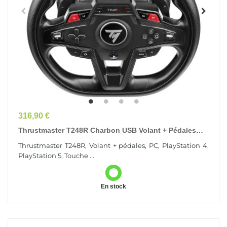
Prix
316,90 €
Thrustmaster T248R Charbon USB Volant + Pédales
Analogique/Numérique PC, PlayStation 4,...
Thrustmaster T248R, Volant + pédales, PC, PlayStation 4,
PlayStation 5, Touche ...
En stock