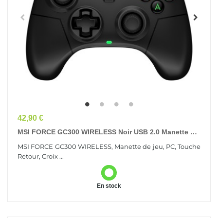
Prix
42,90 €
MSI FORCE GC300 WIRELESS Noir USB 2.0 Manette De
Jeu Analogique PC
MSI FORCE GC300 WIRELESS, Manette de jeu, PC, Touche
Retour, Croix ...
En stock