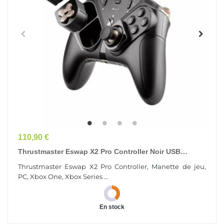
Prix
110,90 €
Thrustmaster Eswap X2 Pro Controller Noir USB
Manette De Jeu PC, Xbox One, Xbox Series S, Xbox...
Thrustmaster Eswap X2 Pro Controller, Manette de jeu,
PC, Xbox One, Xbox Series ...
En stock