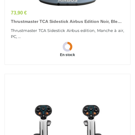
Prix
73,90 €
Thrustmaster TCA Sidestick Airbus Edition Noir, Bleu
USB Manche À Air Analogique/Numérique PC
Thrustmaster TCA Sidestick Airbus edition, Manche à air,
PC, ...
En stock