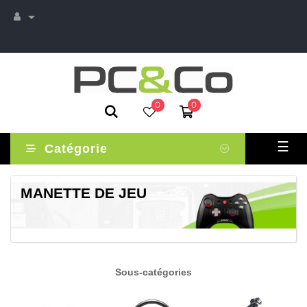

0
0
Basc
☰
Catégorie
la
navi
MANETTE DE JEU
Sous-catégories