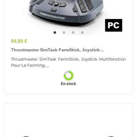
Prix
94,90 €
Thrustmaster SimTask FarmStick, Joystick
Multifonction Pour Le Farming
Thrustmaster SimTask FarmStick, Joystick Multifonction
Pour Le Farming, ...
En stock