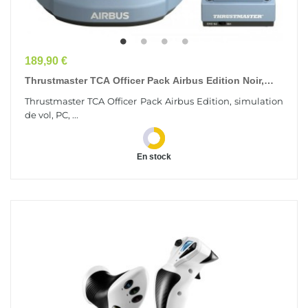
Prix
189,90 €
Thrustmaster TCA Officer Pack Airbus Edition Noir,
Bleu USB Simulation De Vol...
Thrustmaster TCA Officer Pack Airbus Edition, simulation
de vol, PC, ...
En stock