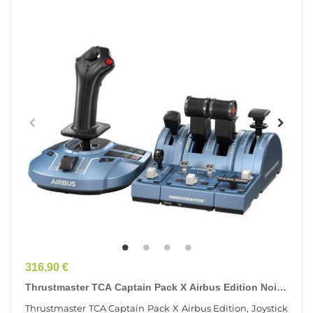
Prix
316,90 €
Thrustmaster TCA Captain Pack X Airbus Edition Noir,
Bleu USB Joystick + Levier De Commande Du...
Thrustmaster TCA Captain Pack X Airbus Edition, Joystick