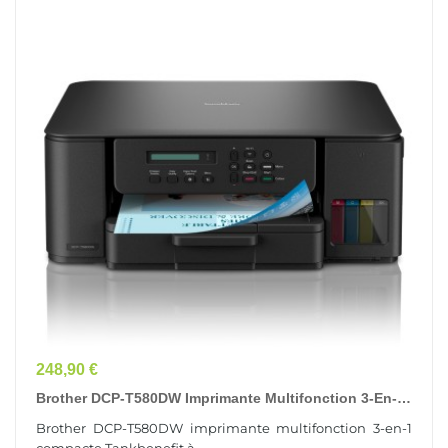
Prix
248,90 €
Brother DCP-T580DW Imprimante Multifonction 3-En-1
Compacte Tankbenefit À Réservoir D'encre
Brother DCP-T580DW imprimante multifonction 3-en-1