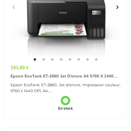
Prix
193,90 €
Epson EcoTank ET-2860 Jet D'encre A4 5760 X 1440
DPI 33 Ppm Wifi
Epson EcoTank ET-2860, Jet d'encre, Impression couleur,
5760 x 1440 DPI, A4, ...
En stock