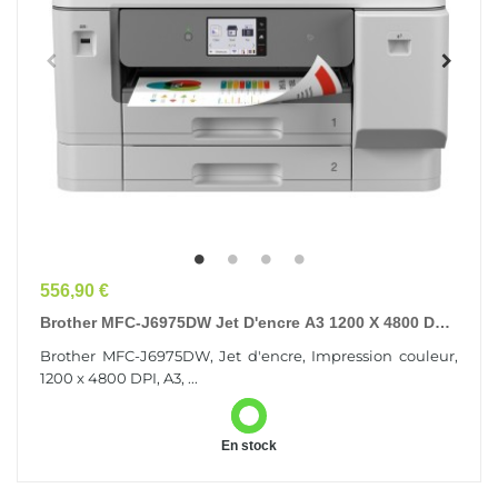
Prix
556,90 €
Brother MFC-J6975DW Jet D'encre A3 1200 X 4800 DPI
Wifi
Brother MFC-J6975DW, Jet d'encre, Impression couleur,
1200 x 4800 DPI, A3, ...
En stock