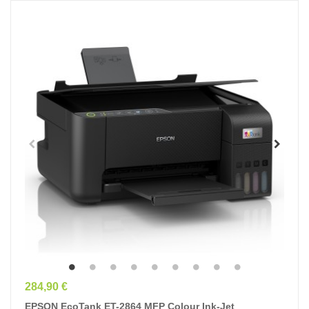
Prix
284,90 €
EPSON EcoTank ET-2864 MFP Colour Ink-Jet