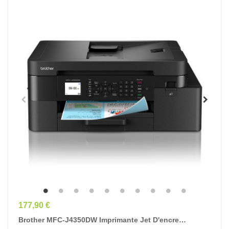
Prix
177,90 €
Brother MFC-J4350DW Imprimante Jet D'encre