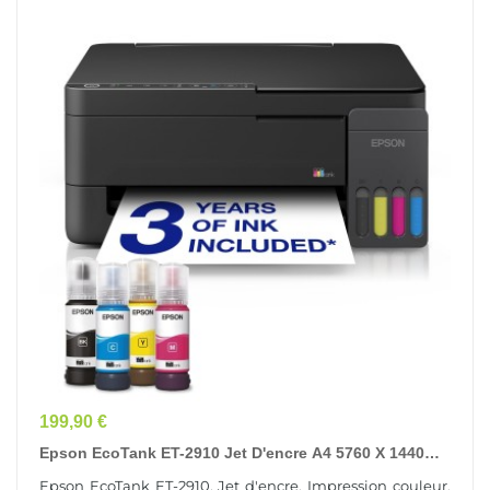
Prix
199,90 €
Epson EcoTank ET-2910 Jet D'encre A4 5760 X 1440
DPI Wifi
Epson EcoTank ET-2910, Jet d'encre, Impression couleur,