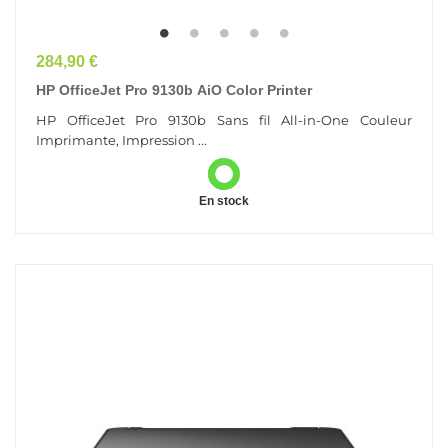
Prix
284,90 €
HP OfficeJet Pro 9130b AiO Color Printer
HP OfficeJet Pro 9130b Sans fil All-in-One Couleur
Imprimante, Impression ...
En stock