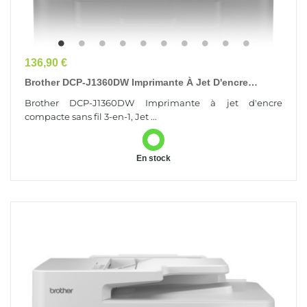
Prix
136,90 €
Brother DCP-J1360DW Imprimante À Jet D'encre
Compacte Sans Fil 3-En-1
Brother DCP-J1360DW Imprimante à jet d'encre
compacte sans fil 3-en-1, Jet ...
En stock