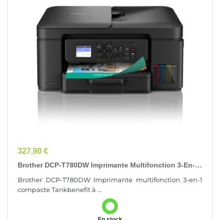
Prix
327,90 €
Brother DCP-T780DW Imprimante Multifonction 3-En-1
Compacte Tankbenefit À Réservoir D'encre
Brother DCP-T780DW Imprimante multifonction 3-en-1
compacte Tankbenefit à ...
En stock