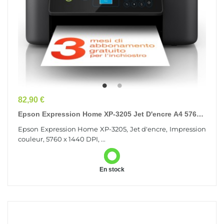
Prix
82,90 €
Epson Expression Home XP-3205 Jet D'encre A4 5760
X 1440 DPI 10 Ppm Wifi
Epson Expression Home XP-3205, Jet d'encre, Impression
couleur, 5760 x 1440 DPI, ...
En stock