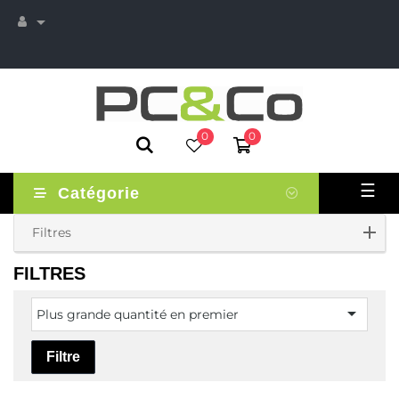

0
0
Basc
☰
Catégorie
la
navi
Filtres
FILTRES

Plus grande quantité en premier
Filtre