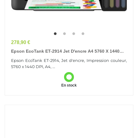
Prix
278,90 €
Epson EcoTank ET-2914 Jet D'encre A4 5760 X 1440
DPI 33 Ppm Wifi
Epson EcoTank ET-2914, Jet d'encre, Impression couleur,
5760 x 1440 DPI, A4, ...
En stock