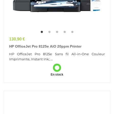
Prix
130,90 €
HP OfficeJet Pro 8125e AiO 20ppm Printer
HP OfficeJet Pro 8125e Sans fil All-in-One Couleur
Imprimante, Instant Ink; ...
En stock