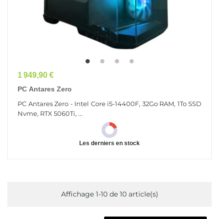
Prix
1 949,90 €
PC Antares Zero
PC Antares Zero - Intel Core i5-14400F, 32Go RAM, 1To SSD
Nvme, RTX 5060Ti, ...
Les derniers en stock
Affichage 1-10 de 10 article(s)