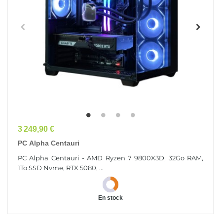
Prix
3 249,90 €
PC Alpha Centauri
PC Alpha Centauri - AMD Ryzen 7 9800X3D, 32Go RAM,
1To SSD Nvme, RTX 5080, ...
En stock