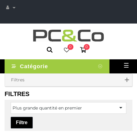

0
0
Basc
☰
Catégorie
la
navi
Filtres
FILTRES

Plus grande quantité en premier
Filtre