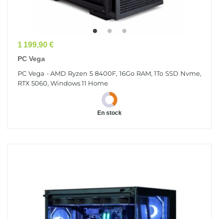
Prix
1 199,90 €
PC Vega
PC Vega - AMD Ryzen 5 8400F, 16Go RAM, 1To SSD Nvme,
RTX 5060, Windows 11 Home
En stock