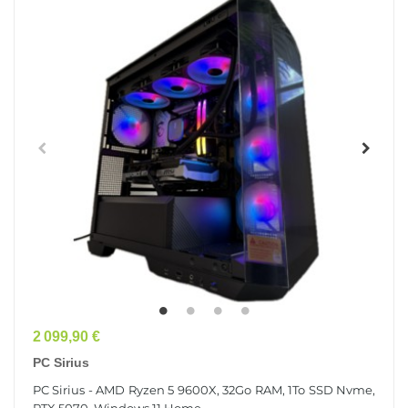
Prix
2 099,90 €
PC Sirius
PC Sirius - AMD Ryzen 5 9600X, 32Go RAM, 1To SSD Nvme,