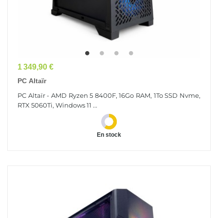
Prix
1 349,90 €
PC Altaïr
PC Altaïr - AMD Ryzen 5 8400F, 16Go RAM, 1To SSD Nvme,
RTX 5060Ti, Windows 11 ...
En stock