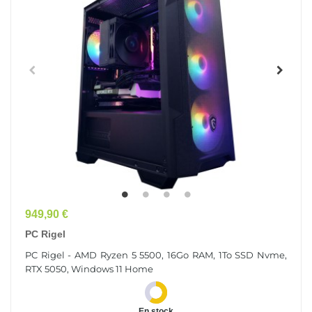
Prix
949,90 €
PC Rigel
PC Rigel - AMD Ryzen 5 5500, 16Go RAM, 1To SSD Nvme,
RTX 5050, Windows 11 Home
En stock