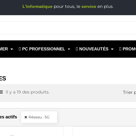
pour tous, le
en plus.
L'informatique
service
MER
PC PROFESSIONNEL
NOUVEAUTÉS
PROM
ES
Il y a 19 des produits.
Trier p
res actifs
Réseau : 5G