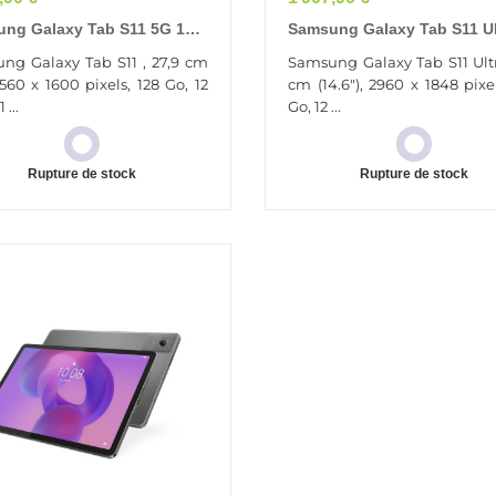
ng Galaxy Tab S11 5G 128
Samsung Galaxy Tab S11 Ul
,9 Cm (11") 12 Go Wi-Fi 6
5G 256 Go 37,1 Cm (14.6") 
ng Galaxy Tab S11 , 27,9 cm
Samsung Galaxy Tab S11 Ultra
11ax) Gris
Wi-Fi 6 (802.11ax) Gris
 2560 x 1600 pixels, 128 Go, 12
cm (14.6"), 2960 x 1848 pixe
 ...
Go, 12 ...
Rupture de stock
Rupture de stock