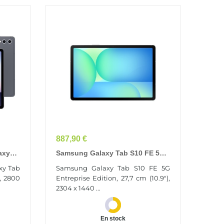
Prix
887,90 €
axy
Samsung Galaxy Tab S10 FE 5G
Entreprise Edition Samsung
xy Tab
Samsung Galaxy Tab S10 FE 5G
Exynos LTE-TDD & LTE-FDD 128
), 2800
Entreprise Edition, 27,7 cm (10.9"),
Go 27,7 Cm...
2304 x 1440 ...
En stock