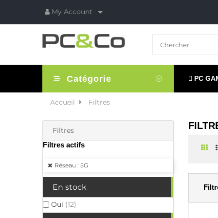

My Account
Catégorie
PC GA
Accueil
Filtres
FILTR
Filtres
Filtres actifs
Réseau : 5G
En stock
Filt
Oui
(12)