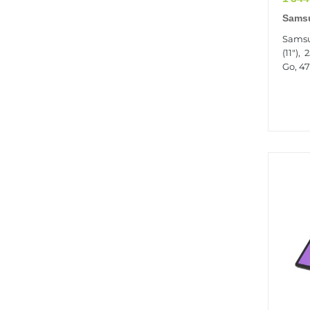
Samsu
Go 27
Samsu
(802.
(11"),
Go, 471