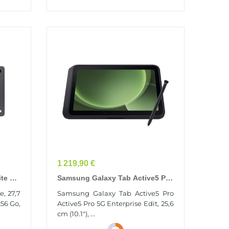
Prix
1 219,90 €
ite 5G
Samsung Galaxy Tab Active5 Pro
 27,7
Active5 Pro 5G Enterprise Edit
, 27,7
Samsung Galaxy Tab Active5 Pro
Qualcomm Snapdragon LTE 256
256 Go,
Active5 Pro 5G Enterprise Edit, 25,6
Go 25,6...
cm (10.1"), ...