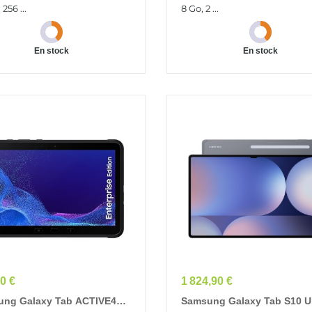
Gris
 256 ...
8 Go, 2 ...
En stock
En stock
Prix
0 €
1 824,90 €
ng Galaxy Tab ACTIVE4
Samsung Galaxy Tab S10 Ul