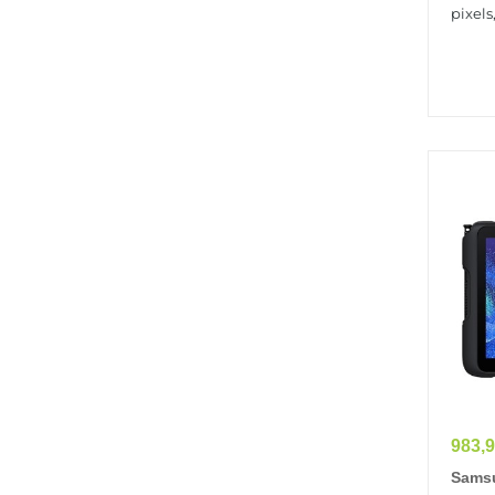
pixels,
Prix
983,9
Samsu