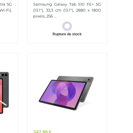
,6",
(13.1")
tra 5G
Samsung Galaxy Tab S10 FE+ 5G
Wi-Fi),
(13.1"), 33,3 cm (13.1"), 2880 x 1800
pixels, 256 ...
Rupture de stock
Prix
347,90 €