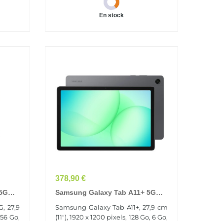
En stock
Prix
378,90 €
 5G
Samsung Galaxy Tab A11+ 5G
 27,9
LTE-TDD & LTE-FDD 128 Go 27,9
, 27,9
Samsung Galaxy Tab A11+, 27,9 cm
11ac)
Cm (11") 6 Go Wi-Fi 5 (802.11ac)
256 Go,
(11"), 1920 x 1200 pixels, 128 Go, 6 Go,