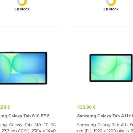
En stock
En stock
Prix
,90 €
423,90 €
ng Galaxy Tab S10 FE 5G
Samsung Galaxy Tab A11+
)
LTE-TDD & LTE-FDD 256 Go
ung Galaxy Tab S10 FE 5G
Samsung Galaxy Tab A11+ 5G
Cm (11") 8 Go Wi-Fi 5 (802.
), 27,7 cm (10.9"), 2304 x 1440
cm (11"), 1920 x 1200 pixels, 