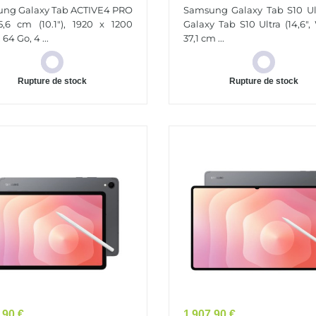
5G Qualcomm Snapdragon
5G Galaxy Tab S10 Ultra (14
ng Galaxy Tab ACTIVE4 PRO
Samsung Galaxy Tab S10 Ul
4 Go 25,6 Cm (10.1") 4 Go
Wi-Fi)
5,6 cm (10.1"), 1920 x 1200
Galaxy Tab S10 Ultra (14,6", 
6...
 64 Go, 4 ...
37,1 cm ...
Rupture de stock
Rupture de stock
Prix
,90 €
1 907,90 €