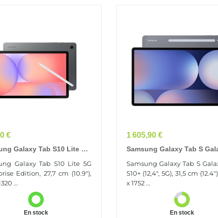
Prix
0 €
1 605,90 €
ng Galaxy Tab S10 Lite 5G
Samsung Galaxy Tab S Gal
prise Edition 128 Go 27,7
Tab S10+ (12,4", 5G)
ng Galaxy Tab S10 Lite 5G
Samsung Galaxy Tab S Gala
0.9") 6 Go Wi-Fi 6
rise Edition, 27,7 cm (10.9"),
S10+ (12,4", 5G), 31,5 cm (12.4"
1ax)...
1320 ...
x 1752 ...
En stock
En stock