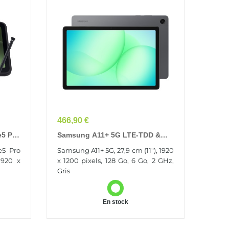
Prix
466,90 €
e5 Pro
Samsung A11+ 5G LTE-TDD &
LTE-FDD 128 Go 27,9 Cm (11") 6
e5 Pro
Samsung A11+ 5G, 27,9 cm (11"), 1920
,6 Cm
Go Wi-Fi 5 (802.11ac) Gris
1920 x
x 1200 pixels, 128 Go, 6 Go, 2 GHz,
Gris
En stock