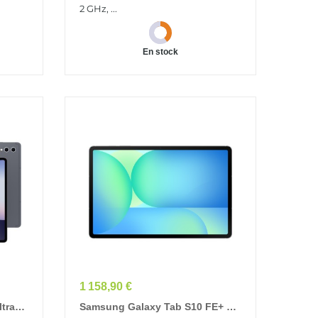
Gris
2 GHz, ...
En stock
Prix
1 158,90 €
tra
Samsung Galaxy Tab S10 FE+ 5G