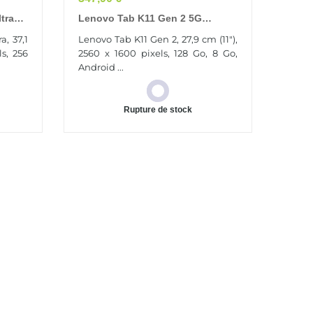
tra
Lenovo Tab K11 Gen 2 5G
12 Go
Mediatek 128 Go 27,9 Cm (11") 8
, 37,1
Lenovo Tab K11 Gen 2, 27,9 cm (11"),
Go Wi-Fi 5 (802.11ac) Android 15
ls, 256
2560 x 1600 pixels, 128 Go, 8 Go,
Gris
Android ...
Rupture de stock