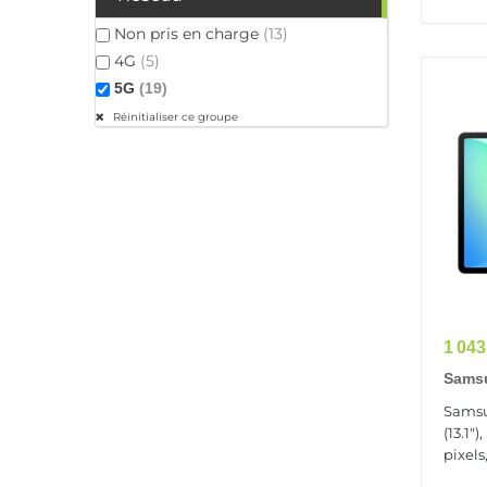
Non pris en charge
(13)
4G
(5)
5G
(19)
Réinitialiser ce groupe
Prix
1 043
Samsu
(13.1"
Samsu
(13.1"
pixels,