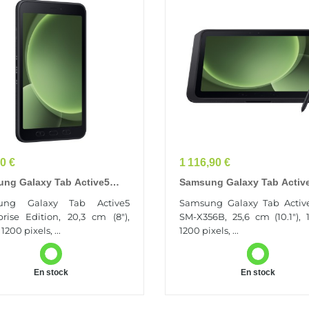
Prix
0 €
1 116,90 €
ng Galaxy Tab Active5
Samsung Galaxy Tab Activ
prise Edition 5G Samsung
SM-X356B 5G Qualcomm
ung Galaxy Tab Active5
Samsung Galaxy Tab Activ
s LTE-TDD & LTE-FDD 128
Snapdragon LTE 128 Go 25
prise Edition, 20,3 cm (8"),
SM-X356B, 25,6 cm (10.1"), 
,3 Cm...
(10.1") 6 Go...
1200 pixels, ...
1200 pixels, ...
En stock
En stock