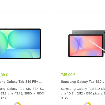
Prix
,90 €
745,90 €
ng Galaxy Tab S10 FE+ 5G
Samsung Galaxy Tab S10 L
)
LTE-TDD & LTE-FDD 256 Go
ng Galaxy Tab S10 FE+ 5G
Samsung Galaxy Tab S10 Lite
Cm (10.9") 8 Go Wi-Fi 6
), 33,3 cm (13.1"), 2880 x 1800
cm (10.9"), 2112 x 1320 pixels, 
(802.11ax) Gris
 128 ...
8 Go, ...