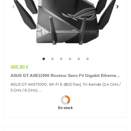
Prix
485,90 €
ASUS GT-AXE11000 Routeur Sans Fil Gigabit Ethernet
Tri-Bande (2,4 GHz / 5 GHz / 6 GHz) Noir
ASUS GT-AXE11000, Wi-Fi 6 (802.11ax), Tri-bande (2,4 GHz /
5 GHz / 6 GHz), ...
En stock