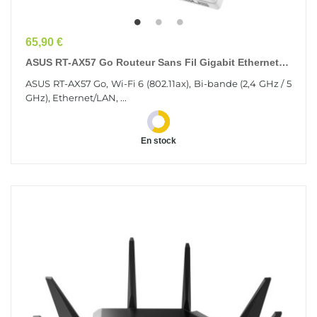
Prix
65,90 €
ASUS RT-AX57 Go Routeur Sans Fil Gigabit Ethernet
Bi-Bande (2,4 GHz / 5 GHz) Blanc
ASUS RT-AX57 Go, Wi-Fi 6 (802.11ax), Bi-bande (2,4 GHz / 5
GHz), Ethernet/LAN, ...
En stock