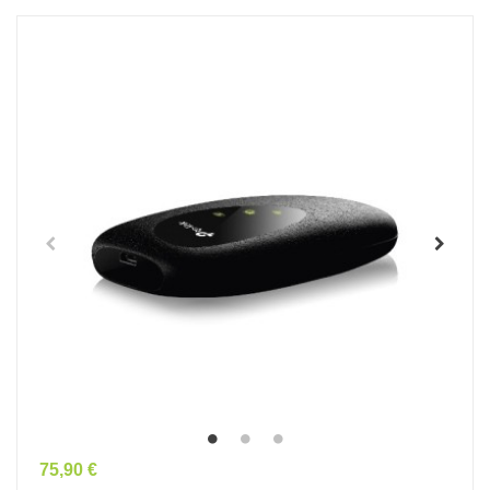
Prix
75,90 €