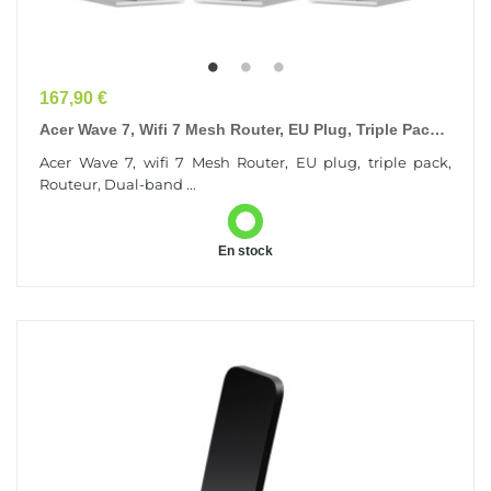
Prix
167,90 €
Acer Wave 7, Wifi 7 Mesh Router, EU Plug, Triple Pack
Dual-Band (2.4GHz + 5GHz Or 2.4GHz + 6GHz)...
Acer Wave 7, wifi 7 Mesh Router, EU plug, triple pack,
Routeur, Dual-band ...
En stock