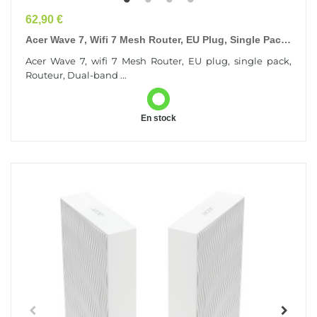
Prix
62,90 €
Acer Wave 7, Wifi 7 Mesh Router, EU Plug, Single Pack
Dual-Band (2.4GHz + 5GHz Or 2.4GHz + 6GHz)...
Acer Wave 7, wifi 7 Mesh Router, EU plug, single pack,
Routeur, Dual-band ...
En stock