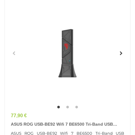
Prix
77,90 €
ASUS ROG USB-BE92 Wifi 7 BE6500 Tri-Band USB
Adapter WLAN 6500 Mbit/s
ASUS ROG USB-BE92 Wifi 7 BE6500 Tri-Band USB