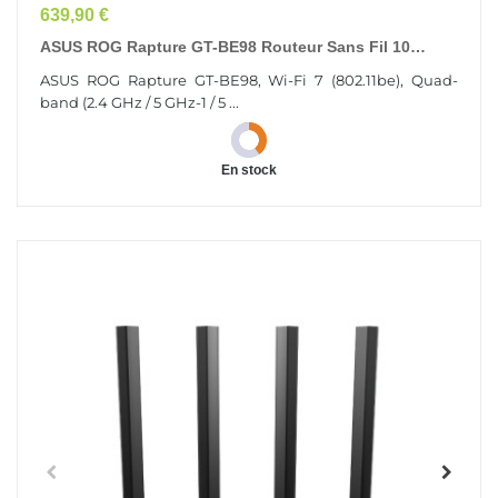
Prix
639,90 €
ASUS ROG Rapture GT-BE98 Routeur Sans Fil 10
Gigabit Ethernet Quad-Band (2.4 GHz / 5 GHz-1 / 5...
ASUS ROG Rapture GT-BE98, Wi-Fi 7 (802.11be), Quad-
band (2.4 GHz / 5 GHz-1 / 5 ...
En stock