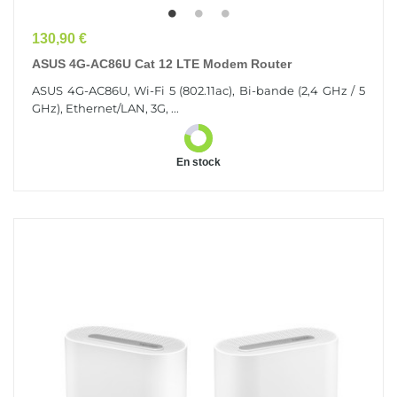
Prix
130,90 €
ASUS 4G-AC86U Cat 12 LTE Modem Router
ASUS 4G-AC86U, Wi-Fi 5 (802.11ac), Bi-bande (2,4 GHz / 5
GHz), Ethernet/LAN, 3G, ...
En stock