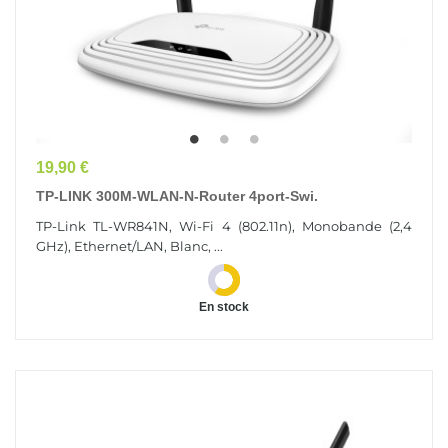
Prix
19,90 €
TP-LINK 300M-WLAN-N-Router 4port-Swi.
TP-Link TL-WR841N, Wi-Fi 4 (802.11n), Monobande (2,4
GHz), Ethernet/LAN, Blanc, ...
En stock