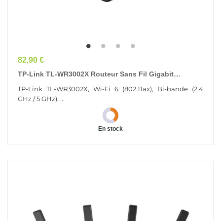
Prix
82,90 €
TP-Link TL-WR3002X Routeur Sans Fil Gigabit
Ethernet Bi-Bande (2,4 GHz / 5 GHz) Noir
TP-Link TL-WR3002X, Wi-Fi 6 (802.11ax), Bi-bande (2,4
GHz / 5 GHz), ...
En stock