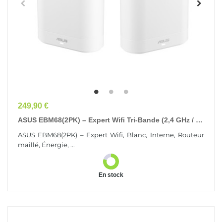
Prix
249,90 €
ASUS EBM68(2PK) – Expert Wifi Tri-Bande (2,4 GHz / 5
GHz / 5 GHz) Wi-Fi 6 (802.11ax) Blanc 3 Interne
ASUS EBM68(2PK) – Expert Wifi, Blanc, Interne, Routeur
maillé, Énergie, ...
En stock