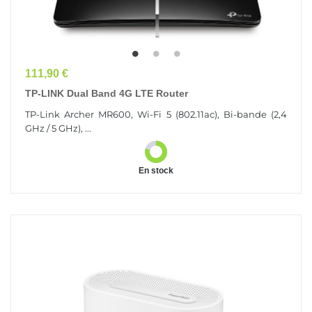
Prix
111,90 €
TP-LINK Dual Band 4G LTE Router
TP-Link Archer MR600, Wi-Fi 5 (802.11ac), Bi-bande (2,4
GHz / 5 GHz), ...
En stock