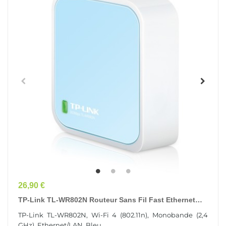
Prix
26,90 €
TP-Link TL-WR802N Routeur Sans Fil Fast Ethernet
Monobande (2,4 GHz) Bleu, Blanc
TP-Link TL-WR802N, Wi-Fi 4 (802.11n), Monobande (2,4
GHz), Ethernet/LAN, Bleu, ...