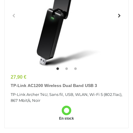
Prix
27,90 €
TP-Link AC1200 Wireless Dual Band USB 3
TP-Link Archer T4U, Sans fil, USB, WLAN, Wi-Fi 5 (802.11ac),
867 Mbit/s, Noir
En stock