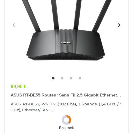
Prix
99,90 €
ASUS RT-BE55 Routeur Sans Fil 2.5 Gigabit Ethernet
Bi-Bande (2,4 GHz / 5 GHz) Noir
ASUS RT-BE55, Wi-Fi 7 (802.11be), Bi-bande (2,4 GHz / 5
GHz), Ethernet/LAN, ...
En stock