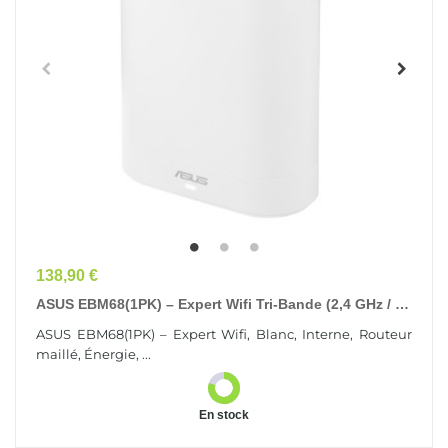
Prix
138,90 €
ASUS EBM68(1PK) – Expert Wifi Tri-Bande (2,4 GHz / 5
GHz / 5 GHz) Wi-Fi 6 (802.11ax) Blanc 3 Interne
ASUS EBM68(1PK) – Expert Wifi, Blanc, Interne, Routeur
maillé, Énergie, ...
En stock