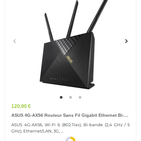
Prix
120,90 €
ASUS 4G-AX56 Routeur Sans Fil Gigabit Ethernet Bi-
Bande (2,4 GHz / 5 GHz) Noir
ASUS 4G-AX56, Wi-Fi 6 (802.11ax), Bi-bande (2,4 GHz / 5
GHz), Ethernet/LAN, 3G, ...