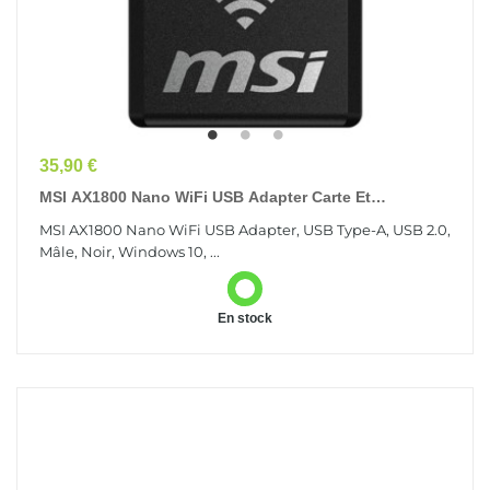
Prix
35,90 €
MSI AX1800 Nano WiFi USB Adapter Carte Et
Adaptateur D'interfaces USB 2.0
MSI AX1800 Nano WiFi USB Adapter, USB Type-A, USB 2.0,
Mâle, Noir, Windows 10, ...
En stock