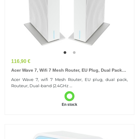
Prix
116,90 €
Acer Wave 7, Wifi 7 Mesh Router, EU Plug, Dual Pack
Dual-Band (2.4GHz + 5GHz Or 2.4GHz + 6GHz)...
Acer Wave 7, wifi 7 Mesh Router, EU plug, dual pack,
Routeur, Dual-band (2.4GHz ...
En stock