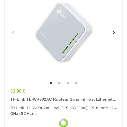
Prix
33,90 €
TP-Link TL-WR902AC Routeur Sans Fil Fast Ethernet
Bi-Bande (2,4 GHz / 5 GHz) 4G Blanc
TP-Link TL-WR902AC, Wi-Fi 5 (802.11ac), Bi-bande (2,4
GHz / 5 GHz), ...