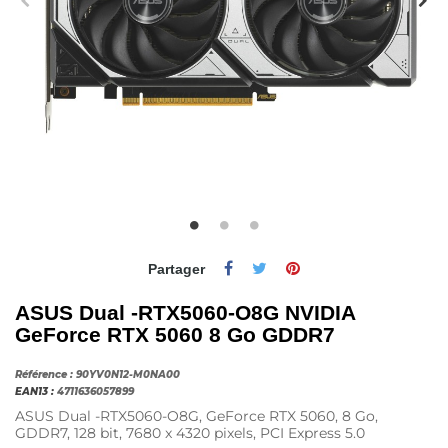
Partager
ASUS Dual -RTX5060-O8G NVIDIA
GeForce RTX 5060 8 Go GDDR7
Référence :
90YV0N12-M0NA00
EAN13 :
4711636057899
ASUS Dual -RTX5060-O8G, GeForce RTX 5060, 8 Go,
GDDR7, 128 bit, 7680 x 4320 pixels, PCI Express 5.0