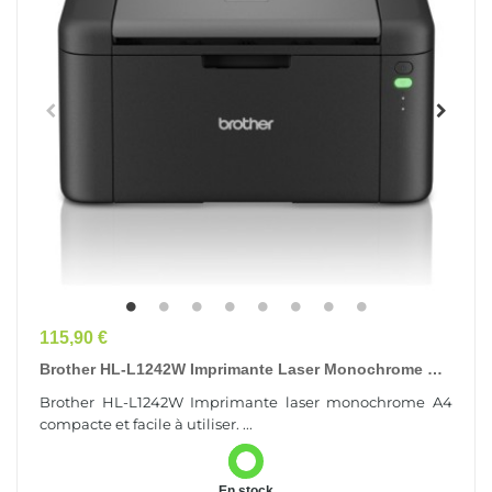
Prix
115,90 €
Brother HL-L1242W Imprimante Laser Monochrome A4
Compacte Et Facile À Utiliser. Éligible Au...
Brother HL-L1242W Imprimante laser monochrome A4
compacte et facile à utiliser. ...
En stock