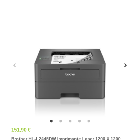
Prix
151,90 €
Brother HL-L2445DW Imprimante Laser 1200 X 1200