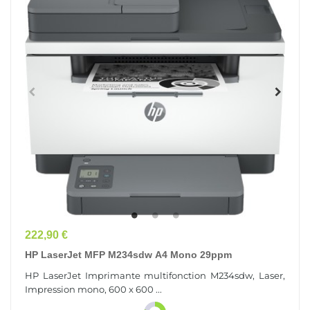
Prix
222,90 €
HP LaserJet MFP M234sdw A4 Mono 29ppm
HP LaserJet Imprimante multifonction M234sdw, Laser,
Impression mono, 600 x 600 ...