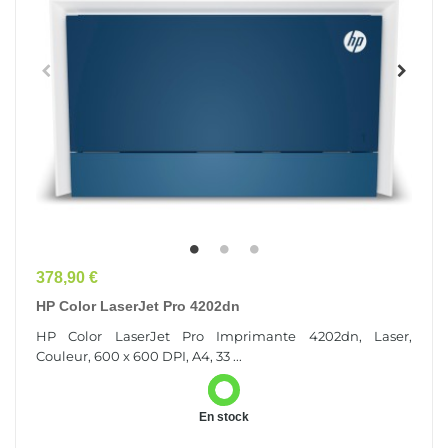
Prix
378,90 €
HP Color LaserJet Pro 4202dn
HP Color LaserJet Pro Imprimante 4202dn, Laser,
Couleur, 600 x 600 DPI, A4, 33 ...
En stock