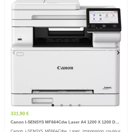
Prix
331,90 €
Canon I-SENSYS MF664Cdw Laser A4 1200 X 1200 DPI
25 Ppm Wifi
Canon i-SENSYS MF664Cdw, Laser, Impression couleur,