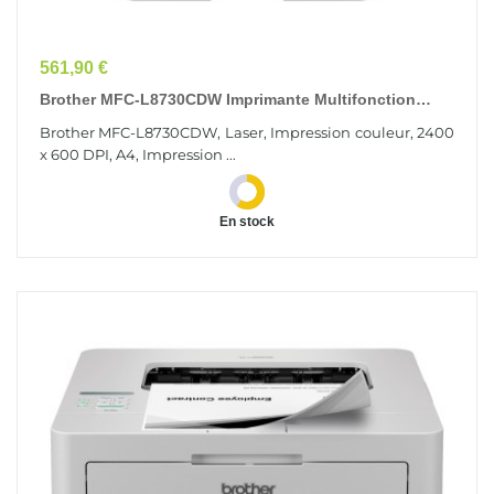
Prix
561,90 €
Brother MFC-L8730CDW Imprimante Multifonction
Laser A4 2400 X 600 DPI 31 Ppm Wifi
Brother MFC-L8730CDW, Laser, Impression couleur, 2400
x 600 DPI, A4, Impression ...
En stock