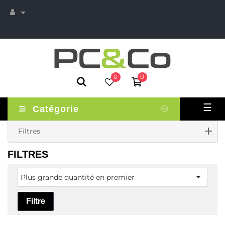

0
0
Basc
☰
Catégorie
la
navi
Filtres
FILTRES

Plus grande quantité en premier
Filtre