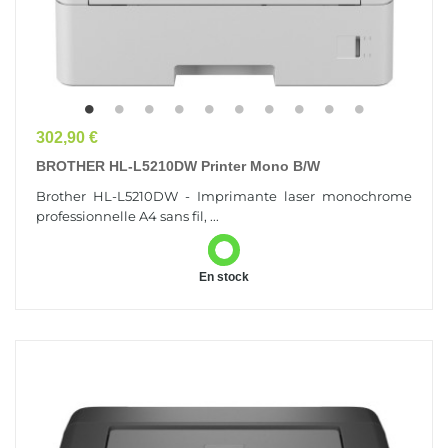
Prix
302,90 €
BROTHER HL-L5210DW Printer Mono B/W
Brother HL-L5210DW - Imprimante laser monochrome
professionnelle A4 sans fil, ...
En stock