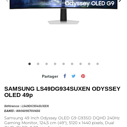
Partager
SAMSUNG LS49DG934SUXEN ODYSSEY
OLED 49p
Référence :
LS49DG934SUXEN
EAN13 :
8806095700656
Samsung 49 Inch Odyssey OLED G9 G93SD DQHD 240Hz
Gaming Monitor, 124,5 cm (49"), 5120 x 1440 pixels, Dual