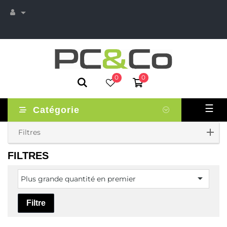

0
0
Basc
☰
Catégorie
la
navi
Filtres
FILTRES

Plus grande quantité en premier
Filtre