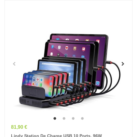
Prix
81,90 €
Lindy Station De Charge USB 10 Ports, 96W