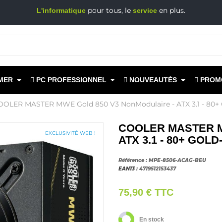
pour tous, le
en plus.
L'informatique
service
MER
PC PROFESSIONNEL
NOUVEAUTÉS
PROM
OOLER MASTER MWE Gold 850 V3 NonModulaire - ATX 3.1 - 80
COOLER MASTER MW
EXCLUSIVITÉ WEB !
ATX 3.1 - 80+ GOLD
Référence :
MPE-8506-ACAG-BEU
EAN13 :
4719512153437
75,90 €
TTC
En stock