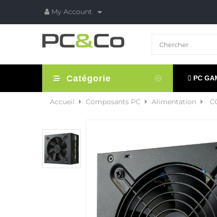

My Account
Catégorie
PC GA
Accueil
Composants PC
Alimentation
C