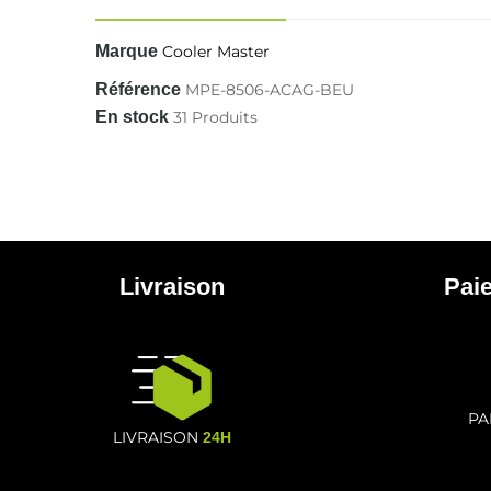
Marque
Cooler Master
Référence
MPE-8506-ACAG-BEU
En stock
31 Produits
Livraison
Pai
PA
LIVRAISON
24H