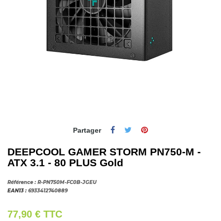
Partager
DEEPCOOL GAMER STORM PN750-M -
ATX 3.1 - 80 PLUS Gold
Référence :
R-PN750M-FC0B-JGEU
EAN13 :
6933412740889
77,90 €
TTC