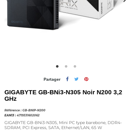
Partager
GIGABYTE GB-BNi3-N305 Noir N200 3,2
GHz
Référence :
GB-BNIP-N200
EAN13 :
4719331602062
GIGABYTE GB-BNi3-N305, Mini PC type barebone, DDR4-
SDRAM, PCI Express, SATA, Ethernet/LAN, 65 W