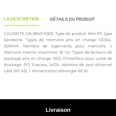
LA DESCRIPTION
DÉTAILS DU PRODUIT
GIGABYTE GB-BNi3-N305. Type de produit: Mini PC type
barebone. Types de mémoire pris en charge: DDR4-
SDRAM, Nombre de logements pour mémoire: 1,
Mémoire interne maximale: 32 Go. Types de lecteurs de
stockage pris en charge: SSD, D'interface pour unité de
stockage: PCI Express, SATA. Nombre de port ethernet
LAN (RJ-45): 1. Alimentation d'énergie: 65 W
Livraison