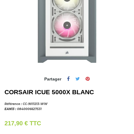
Partager
CORSAIR ICUE 5000X BLANC
Référence :
CC-9011213-WW
EAN13 :
0840006627531
217,90 €
TTC