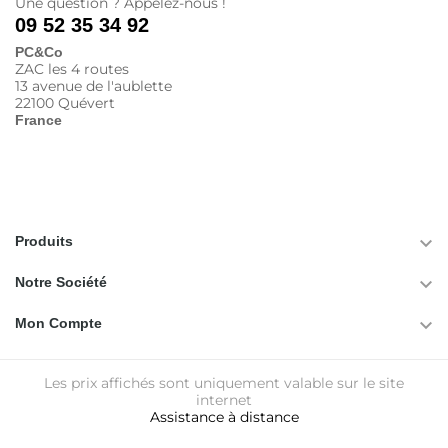
Une question ? Appelez-nous !
09 52 35 34 92
PC&Co
ZAC les 4 routes
13 avenue de l'aublette
22100 Quévert
France

Produits

Notre Société

Mon Compte
Les prix affichés sont uniquement valable sur le site
internet
Assistance à distance