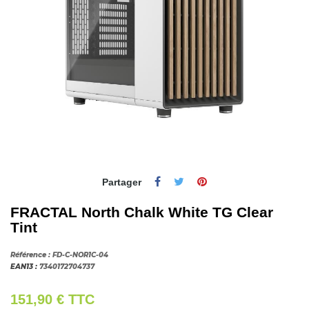
Partager
FRACTAL North Chalk White TG Clear
Tint
Référence :
FD-C-NOR1C-04
EAN13 :
7340172704737
151,90 €
TTC