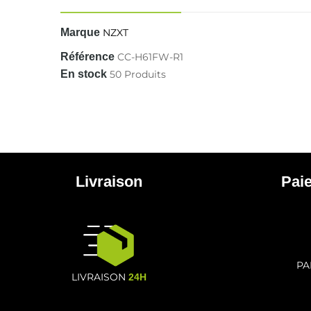
Marque
NZXT
Référence
CC-H61FW-R1
En stock
50 Produits
Livraison
Pai
PA
LIVRAISON
24H