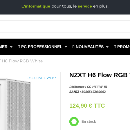
pour tous, le
en plus.
L'informatique
service
MER
PC PROFESSIONNEL
NOUVEAUTÉS
PROM
 H6 Flow RGB White
NZXT H6 Flow RGB 
EXCLUSIVITÉ WEB !
Référence :
CC-H61FW-R1
EAN13 :
5056547204062
124,90 €
TTC
En stock