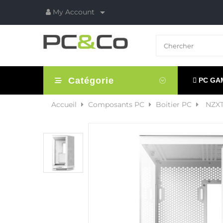

My Account
Catégorie
PC GA
Accueil
Composants PC
Boitier PC
NZXT