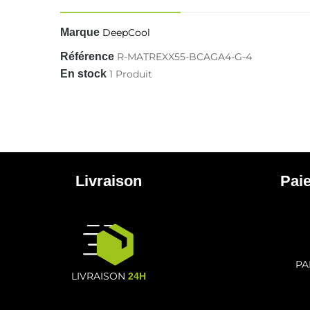
Marque
DeepCool
Référence
R-MATREXX55-BCAGA4-G-4
En stock
1 Produit
Livraison
Pai
PA
LIVRAISON
24H