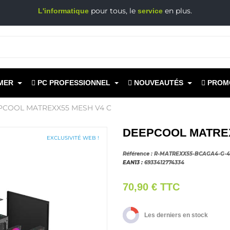
pour tous, le
en plus.
L'informatique
service
MER
PC PROFESSIONNEL
NOUVEAUTÉS
PROM
PCOOL MATREXX55 MESH V4 C
DEEPCOOL MATREX
EXCLUSIVITÉ WEB !
Référence :
R-MATREXX55-BCAGA4-G-4
EAN13 :
6933412774334
70,90 €
TTC
Les derniers en stock