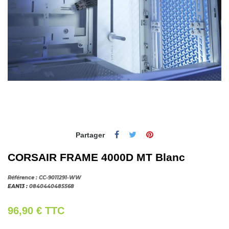
Partager
CORSAIR FRAME 4000D MT Blanc
Référence :
CC-9011291-WW
EAN13 :
0840440485568
96,90 €
TTC