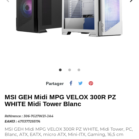
Partager
MSI GEH Midi MPG VELOX 300R PZ
WHITE Midi Tower Blanc
Référence :
306-7G27W21-JA4
EAN13 :
4711377293174
MSI GEH Midi MPG VELOX 300R PZ WHITE, Midi Tower, PC,
Blanc, ATX, EATX, micro ATX, Mini-ITX, Gaming, 16,5 cm