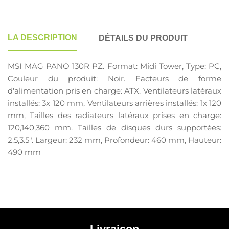
LA DESCRIPTION
DÉTAILS DU PRODUIT
MSI MAG PANO 130R PZ. Format: Midi Tower, Type: PC,
Couleur du produit: Noir. Facteurs de forme
d'alimentation pris en charge: ATX. Ventilateurs latéraux
installés: 3x 120 mm, Ventilateurs arrières installés: 1x 120
mm, Tailles des radiateurs latéraux prises en charge:
120,140,360 mm. Tailles de disques durs supportées:
2.5,3.5". Largeur: 232 mm, Profondeur: 460 mm, Hauteur:
490 mm