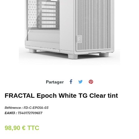
Partager
FRACTAL Epoch White TG Clear tint
Référence :
FD-C-EPO1A-03
EAN13 :
7340172709657
98,90 €
TTC