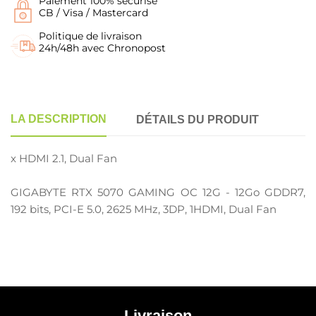
Paiement 100% sécurisé
CB / Visa / Mastercard
Politique de livraison
24h/48h avec Chronopost
LA DESCRIPTION
DÉTAILS DU PRODUIT
x HDMI 2.1, Dual Fan
GIGABYTE RTX 5070 GAMING OC 12G - 12Go GDDR7,
192 bits, PCI-E 5.0, 2625 MHz, 3DP, 1HDMI, Dual Fan
Livraison