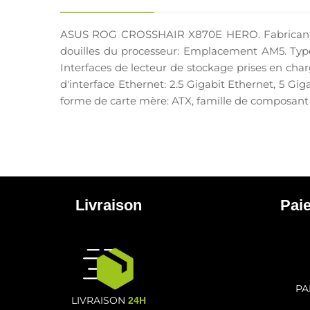
ASUS ROG CROSSHAIR X870E HERO. Fabricant de
douilles du processeur: Emplacement AM5. Typ
Interfaces de lecteur de stockage prises en char
d'interface Ethernet: 2.5 Gigabit Ethernet, 5 Gi
forme de carte mère: ATX, famille de composant
Livraison
Pai
PA
LIVRAISON
24H