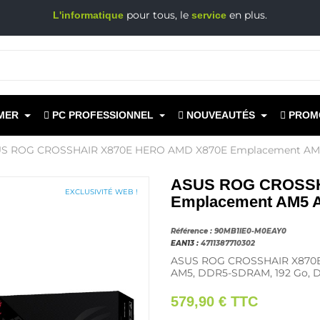
pour tous, le
en plus.
L'informatique
service
MER
PC PROFESSIONNEL
NOUVEAUTÉS
PROM
S ROG CROSSHAIR X870E HERO AMD X870E Emplacement AM
ASUS ROG CROSSH
EXCLUSIVITÉ WEB !
Emplacement AM5 
Référence :
90MB1IE0-M0EAY0
EAN13 :
4711387710302
ASUS ROG CROSSHAIR X870E
AM5, DDR5-SDRAM, 192 Go, 
579,90 €
TTC