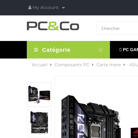

My Account
Catégorie
PC GA
Accueil
Composants PC
Carte mère
ASU