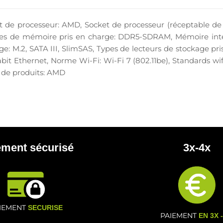
 processeur: AMD, Socket de processeur (réceptable de 
es de mémoire pris en charge: DDR5-SDRAM, Mémoire inter
ge: M.2, SATA III, SlimSAS, Types de lecteurs de stockage pri
gabit Ethernet, Norme Wi-Fi: Wi-Fi 7 (802.11be), Standards w
 de produits: AMD
ement sécurisé
3x-4x
IEMENT
SECURISE
PAIEMENT
EN 3X 