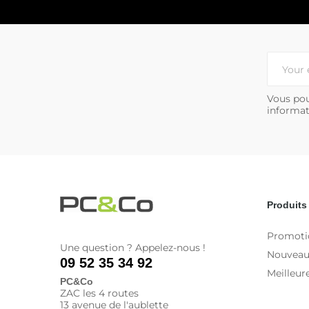
Vous pou
informat
Produits
Promoti
Une question ? Appelez-nous !
Nouveau
09 52 35 34 92
Meilleur
PC&Co
ZAC les 4 routes
13 avenue de l'aublette