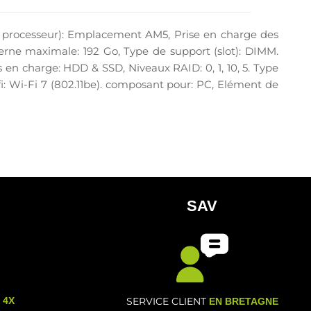
processeur): Emplacement AM5, Prise en charge des
ne maximale: 192 Go, Type de support (slot): DIMM.
s en charge: HDD & SSD, Niveaux RAID: 0, 1, 10, 5. Type
ifi: Wi-Fi 7 (802.11be). composant pour: PC, Elément de
SAV
- 4X
SERVICE CLIENT
EN BRETAGNE