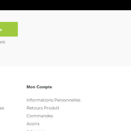
e
nos
Mon Compte
Informations Personnelles
es
Retours Produit
Commandes
Avoirs