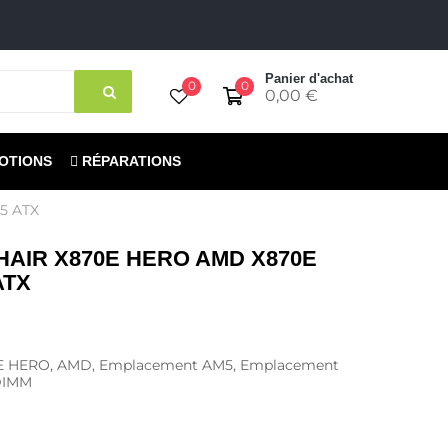
Panier d'achat
0
0
0,00 €
OTIONS
RÉPARATIONS
5 ATX
AIR X870E HERO AMD X870E
ATX
 HERO, AMD, Emplacement AM5, Emplacement
DIMM