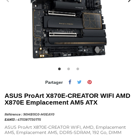
Partager
ASUS ProArt X870E-CREATOR WIFI AMD
X870E Emplacement AM5 ATX
Référence :
90MB1IG0-M0EAY0
EAN13 :
4711387730775
ASUS ProArt X870E-CREATOR WIFI, AMD, Emplacement
AM5, Emplacement AM5, DDR5-SDRAM, 192 Go, DIMM