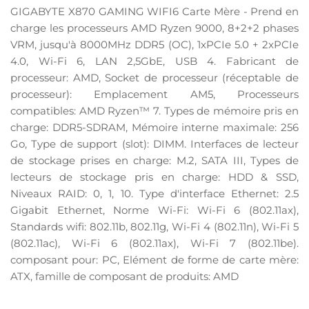
GIGABYTE X870 GAMING WIFI6 Carte Mère - Prend en
charge les processeurs AMD Ryzen 9000, 8+2+2 phases
VRM, jusqu'à 8000MHz DDR5 (OC), 1xPCIe 5.0 + 2xPCIe
4.0, Wi-Fi 6, LAN 2,5GbE, USB 4. Fabricant de
processeur: AMD, Socket de processeur (réceptable de
processeur): Emplacement AM5, Processeurs
compatibles: AMD Ryzen™ 7. Types de mémoire pris en
charge: DDR5-SDRAM, Mémoire interne maximale: 256
Go, Type de support (slot): DIMM. Interfaces de lecteur
de stockage prises en charge: M.2, SATA III, Types de
lecteurs de stockage pris en charge: HDD & SSD,
Niveaux RAID: 0, 1, 10. Type d'interface Ethernet: 2.5
Gigabit Ethernet, Norme Wi-Fi: Wi-Fi 6 (802.11ax),
Standards wifi: 802.11b, 802.11g, Wi-Fi 4 (802.11n), Wi-Fi 5
(802.11ac), Wi-Fi 6 (802.11ax), Wi-Fi 7 (802.11be).
composant pour: PC, Elément de forme de carte mère:
ATX, famille de composant de produits: AMD