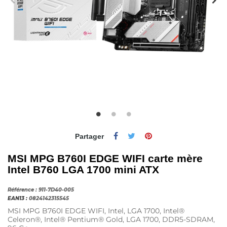
Partager
MSI MPG B760I EDGE WIFI carte mère
Intel B760 LGA 1700 mini ATX
Référence :
911-7D40-005
EAN13 :
0824142315545
MSI MPG B760I EDGE WIFI, Intel, LGA 1700, Intel®
Celeron®, Intel® Pentium® Gold, LGA 1700, DDR5-SDRAM,