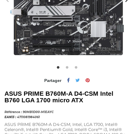
Partager
ASUS PRIME B760M-A D4-CSM Intel
B760 LGA 1700 micro ATX
Référence :
90MB1D00-M1EAYC
EAN13 :
4711081984061
ASUS PRIME B760M-A D4-CSM, Intel, LGA 1700, Intel®
Celeron®, Intel® Pentium® Gold, Intel® Core™ i3, Intel®