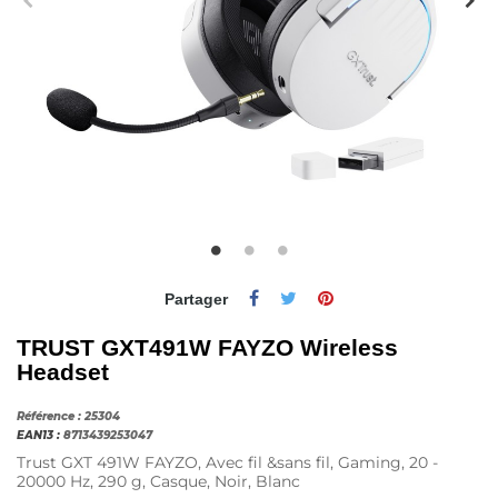
Partager
TRUST GXT491W FAYZO Wireless
Headset
Référence :
25304
EAN13 :
8713439253047
Trust GXT 491W FAYZO, Avec fil &sans fil, Gaming, 20 -
20000 Hz, 290 g, Casque, Noir, Blanc