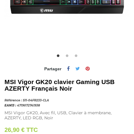
Partager
MSI Vigor GK20 clavier Gaming USB
AZERTY Français Noir
Référence :
S11-04FR233-CLA
EAN13 :
4719072741938
MSI Vigor GK20, Avec fil, USB, Clavier à membrane,
AZERTY, LED RGB, Noir
26,90 €
TTC