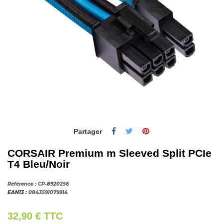
Partager
CORSAIR Premium m Sleeved Split PCIe
T4 Bleu/Noir
Référence :
CP-8920256
EAN13 :
0843591079914
32,90 €
TTC