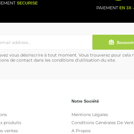
IEMENT
SECURISE
PAIEMENT
EN 3X 
Souscrir
vez vous désinscrire à tout moment. Vous trouverez pour cela 
ions de contact dans les conditions d'utilisation du site.
Notre Société
ons
Mentions Légales
x produits
Conditions Générales De Vent
es ventes
A Propos