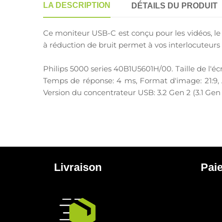
LA DESCRIPTION
DÉTAILS DU PRODUIT
Ce moniteur USB-C est conçu pour les vidéos, le
à réduction de bruit permet à vos interlocuteur
Philips 5000 series 40B1U5601H/00. Taille de l'éc
Temps de réponse: 4 ms, Format d'image: 21:9, An
Version du concentrateur USB: 3.2 Gen 2 (3.1 Gen
Livraison
Pai