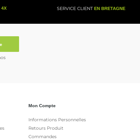
- 4X
SERVICE CLIENT
EN BRETAGNE
e
nos
Mon Compte
Informations Personnelles
es
Retours Produit
Commandes