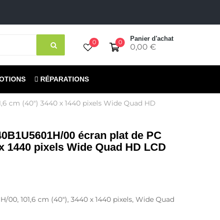
Panier d'achat
0
0
0,00 €
OTIONS
RÉPARATIONS
1,6 cm (40") 3440 x 1440 pixels Wide Quad HD
 40B1U5601H/00 écran plat de PC
 x 1440 pixels Wide Quad HD LCD
H/00, 101,6 cm (40"), 3440 x 1440 pixels, Wide Quad