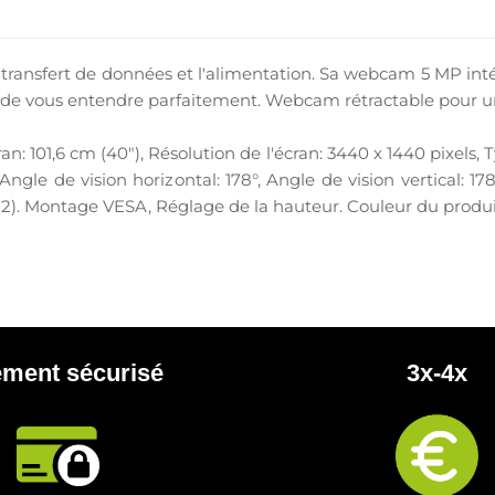
 transfert de données et l'alimentation. Sa webcam 5 MP int
s de vous entendre parfaitement. Webcam rétractable pour un
ran: 101,6 cm (40"), Résolution de l'écran: 3440 x 1440 pixel
gle de vision horizontal: 178°, Angle de vision vertical: 17
 2). Montage VESA, Réglage de la hauteur. Couleur du produi
ement sécurisé
3x-4x