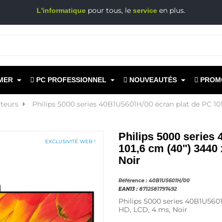
pour tous, le
en plus.
L'informatique
service
MER
PC PROFESSIONNEL
NOUVEAUTÉS
PROM
teurs
Philips 5000 series 40B1U5601H/00 écran plat de PC 10
Philips 5000 series
EXCLUSIVITÉ WEB !
101,6 cm (40") 3440
Noir
Référence :
40B1U5601H/00
EAN13 :
8712581797492
Philips 5000 series 40B1U5601
HD, LCD, 4 ms, Noir