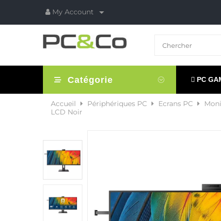

My Account
Catégorie
PC GA
Accueil
Périphériques PC
Ecrans PC
Moni
LCD Noir