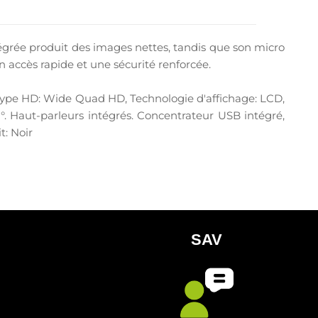
égrée produit des images nettes, tandis que son micro
 accès rapide et une sécurité renforcée.
s, Type HD: Wide Quad HD, Technologie d'affichage: LCD,
8°. Haut-parleurs intégrés. Concentrateur USB intégré,
t: Noir
SAV