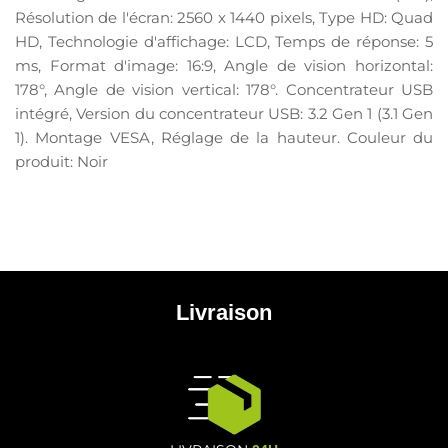
Résolution de l'écran: 2560 x 1440 pixels, Type HD: Quad
HD, Technologie d'affichage: LCD, Temps de réponse: 5
ms, Format d'image: 16:9, Angle de vision horizontal:
178°, Angle de vision vertical: 178°. Concentrateur USB
intégré, Version du concentrateur USB: 3.2 Gen 1 (3.1 Gen
1). Montage VESA, Réglage de la hauteur. Couleur du
produit: Noir
Livraison