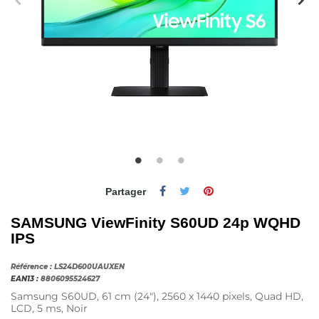
Partager
SAMSUNG ViewFinity S60UD 24p WQHD
IPS
Référence :
LS24D600UAUXEN
EAN13 :
8806095524627
Samsung S60UD, 61 cm (24"), 2560 x 1440 pixels, Quad HD,
LCD, 5 ms, Noir