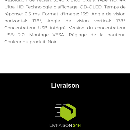
Ultra HD, Technologie d'affichage: QD-OLED, Temps de
réponse: 0,5 ms, Format d'image: 16:9, Angle de vision
horizontal: 178°, Angle de vision vertical: 178°.
Concentrateur USB intégré, Version du concentrateur
USB: 2.0. Montage VESA, Réglage de la hauteur.
Couleur du produit: Noir
Livraison
LIVRAISON
24H