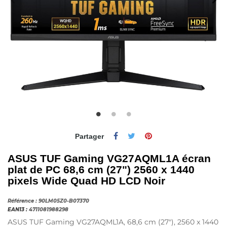
Partager
ASUS TUF Gaming VG27AQML1A écran
plat de PC 68,6 cm (27") 2560 x 1440
pixels Wide Quad HD LCD Noir
Référence :
90LM05Z0-B07370
EAN13 :
4711081988298
ASUS TUF Gaming VG27AQML1A, 68,6 cm (27"), 2560 x 1440