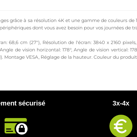
es grâce à sa résolution 4K et une gamme de couleurs de 1 
périphériques dont vous avez besoin pour vos journées de tra
ran: 68,6 cm (27"), Résolution de l'écran: 3840 x 2160 pixel
gle de vision horizontal: 178°, Angle de vision vertical: 17
 1). Montage VESA, Réglage de la hauteur. Couleur du produit
ement sécurisé
3x-4x