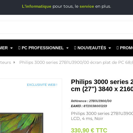
pour tous, le
en plus.
L'informatique
service
MER
PC PROFESSIONNEL
NOUVEAUTÉS
PROM
teurs
Philips 3000 series 27B1U3900/00 écran plat de PC 68,
Philips 3000 series
EXCLUSIVITÉ WEB !
cm (27") 3840 x 216
Référence :
27B1U3900/00
EAN13 :
8721038001259
Philips 3000 series 27B1U3900/
LCD, 4 ms, Noir
330,90 €
TTC