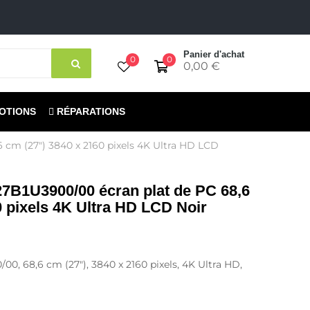
Panier d'achat
0
0
0,00 €
OTIONS
RÉPARATIONS
6 cm (27") 3840 x 2160 pixels 4K Ultra HD LCD
 27B1U3900/00 écran plat de PC 68,6
0 pixels 4K Ultra HD LCD Noir
00, 68,6 cm (27"), 3840 x 2160 pixels, 4K Ultra HD,