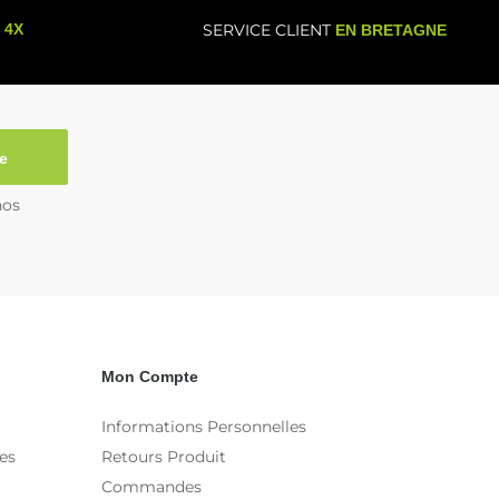
- 4X
SERVICE CLIENT
EN BRETAGNE
e
nos
Mon Compte
Informations Personnelles
es
Retours Produit
Commandes