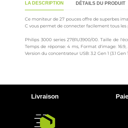
LA DESCRIPTION
DÉTAILS DU PRODUIT
Ce moniteur de 27 pouces offre de superbes imag
C vous permet de connecter facilement tous les 
Philips 3000 series 27B1U3900/00. Taille de l'éc
Temps de réponse: 4 ms, Format d'image: 16:9, An
Version du concentrateur USB: 3.2 Gen 1 (3.1 Gen
Livraison
Pai