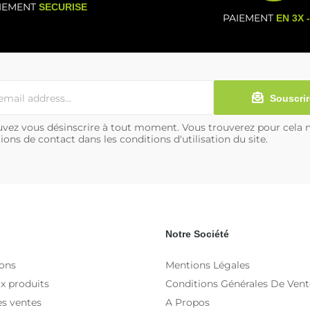
IEMENT
SECURISE
PAIEMENT
EN 3X 
Souscrir
vez vous désinscrire à tout moment. Vous trouverez pour cela 
ions de contact dans les conditions d'utilisation du site.
Notre Société
ons
Mentions Légales
x produits
Conditions Générales De Vent
es ventes
A Propos