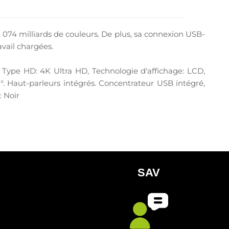
074 milliards de couleurs. De plus, sa connexion USB-
vail chargées.
s, Type HD: 4K Ultra HD, Technologie d'affichage: LCD,
8°. Haut-parleurs intégrés. Concentrateur USB intégré,
: Noir
SAV