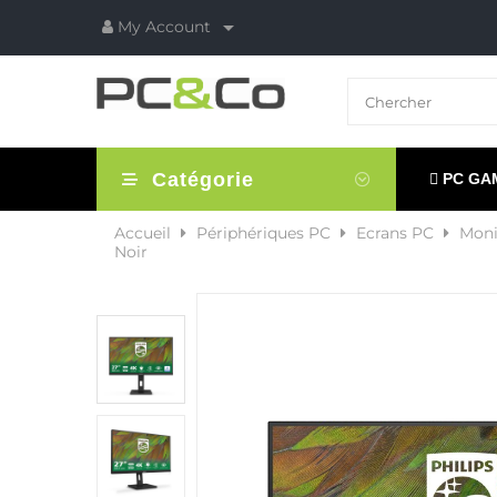

My Account
Catégorie
PC GA
Accueil
Périphériques PC
Ecrans PC
Moni
Noir