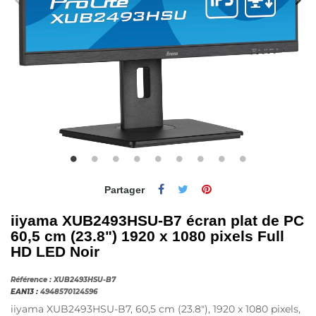
Partager
iiyama XUB2493HSU-B7 écran plat de PC
60,5 cm (23.8") 1920 x 1080 pixels Full
HD LED Noir
Référence :
XUB2493HSU-B7
EAN13 :
4948570124596
iiyama XUB2493HSU-B7, 60,5 cm (23.8"), 1920 x 1080 pixels,