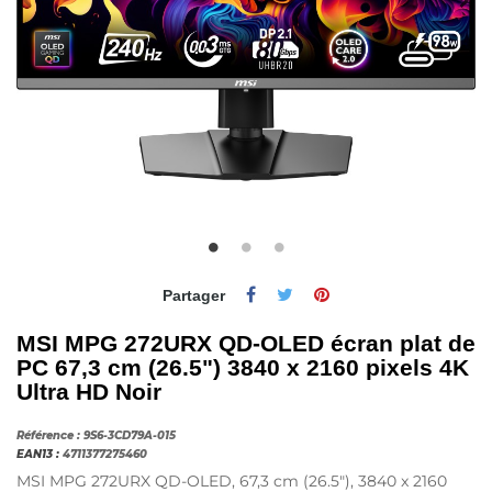
Partager
MSI MPG 272URX QD-OLED écran plat de
PC 67,3 cm (26.5") 3840 x 2160 pixels 4K
Ultra HD Noir
Référence :
9S6-3CD79A-015
EAN13 :
4711377275460
MSI MPG 272URX QD-OLED, 67,3 cm (26.5"), 3840 x 2160