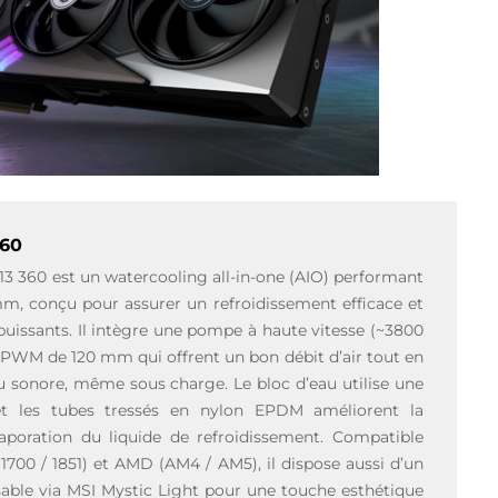
360
 360 est un watercooling all-in-one (AIO) performant
m, conçu pour assurer un refroidissement efficace et
puissants. Il intègre une pompe à haute vitesse (~3800
rs PWM de 120 mm qui offrent un bon débit d’air tout en
u sonore, même sous charge. Le bloc d’eau utilise une
et les tubes tressés en nylon EPDM améliorent la
évaporation du liquide de refroidissement. Compatible
 1700 / 1851) et AMD (AM4 / AM5), il dispose aussi d’un
able via MSI Mystic Light pour une touche esthétique