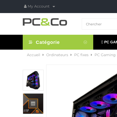

My Account
Catégorie
PC GA
Accueil
Ordinateurs
PC fixes
PC Gaming