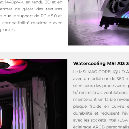
g 1440p/4K, en rendu 3D et en
ermet de gérer des textures
 que le support de PCIe 5.0 et
e compatibilité maximale avec
geantes.
Watercooling MSI A13 
Le MSI MAG CORELIQUID A13
avec un radiateur de 360 m
silencieux des processeurs 
tr/min) et trois ventilateu
maintenant un faible nivea
plaque froide en cuivre 
durabilité et réduisent l’
avec les sockets Intel (LGA
éclairage ARGB personnalis