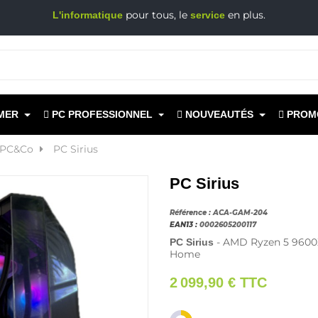
pour tous, le
en plus.
L'informatique
service
MER
PC PROFESSIONNEL
NOUVEAUTÉS
PROM
 PC&Co
PC Sirius
PC Sirius
Référence :
ACA-GAM-204
EAN13 :
0002605200117
- AMD Ryzen 5 9600
PC Sirius
Home
2 099,90 €
TTC