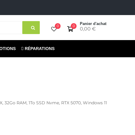
Panier d'achat
0
0
0,00 €
OTIONS
RÉPARATIONS
X, 32Go RAM, 1To SSD Nvme, RTX 5070, Windows 11