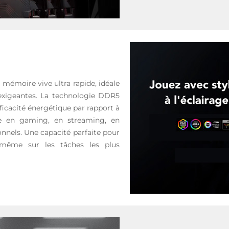
mémoire vive ultra rapide, idéale
s exigeantes. La technologie DDR5
fficacité énergétique par rapport à
le en gaming, en streaming, en
onnels. Une capacité parfaite pour
, même sur les tâches les plus