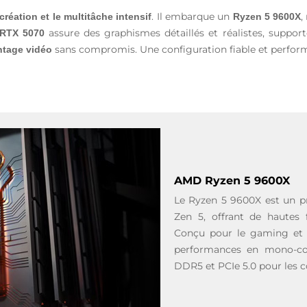
. Il embarque un
,
création et le multitâche intensif
Ryzen 5 9600X
assure des graphismes détaillés et réalistes, suppor
RTX 5070
sans compromis. Une configuration fiable et performan
ntage vidéo
AMD Ryzen 5 9600X
Le Ryzen 5 9600X est un pr
Zen 5, offrant de hautes 
Conçu pour le gaming et le
performances en mono-cœ
DDR5 et PCIe 5.0 pour les c