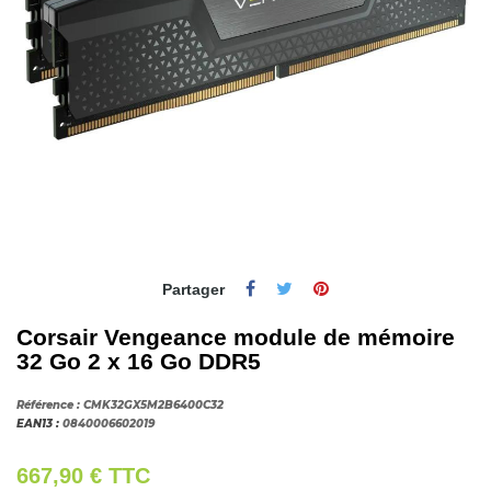
Partager
Corsair Vengeance module de mémoire
32 Go 2 x 16 Go DDR5
Référence :
CMK32GX5M2B6400C32
EAN13 :
0840006602019
667,90 €
TTC