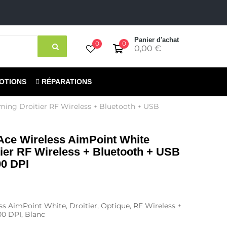
Panier d'achat
0
0
0,00 €
OTIONS
RÉPARATIONS
ming Droitier RF Wireless + Bluetooth + USB
Ace Wireless AimPoint White
ier RF Wireless + Bluetooth + USB
00 DPI
s AimPoint White, Droitier, Optique, RF Wireless +
0 DPI, Blanc