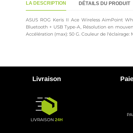
LA DESCRIPTION
DÉTAILS DU PRODUIT
ASUS ROG Keris II Ace Wireless AimPoint White
Bluetooth + USB Type-A, Résolution en mouveme
Accélération (max): 50 G. Couleur de l'éclairage:
Livraison
Pai
PA
LIVRAISON
24H