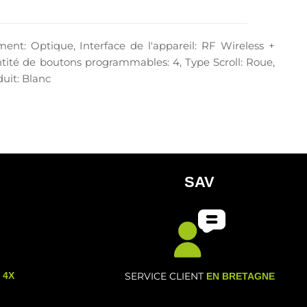
nt: Optique, Interface de l'appareil: RF Wireless +
ité de boutons programmables: 4, Type Scroll: Roue,
duit: Blanc
SAV
- 4X
SERVICE CLIENT
EN BRETAGNE