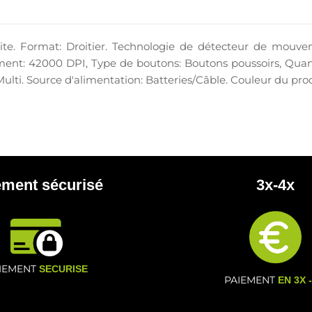
. Format: Droitier. Technologie de détecteur de mouveme
nt: 42000 DPI, Type de boutons: Boutons poussoirs, Quant
 Multi. Source d'alimentation: Batteries/Câble. Couleur du pro
ement sécurisé
3x-4x
IEMENT
SECURISE
PAIEMENT
EN 3X 