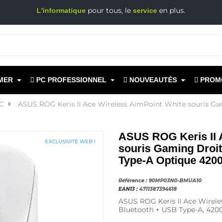
pour tous, le
en plus.
L'informatique
service
MER
PC PROFESSIONNEL
NOUVEAUTÉS
PROM
PC
ASUS ROG Keris II Ace Wireless AimPoint White souris Ga
ASUS ROG Keris II 
EXCLUSIVITÉ WEB !
souris Gaming Droit
Type-A Optique 420
Référence :
90MP03N0-BMUA10
EAN13 :
4711387394618
ASUS ROG Keris II Ace Wireles
Bluetooth + USB Type-A, 4200