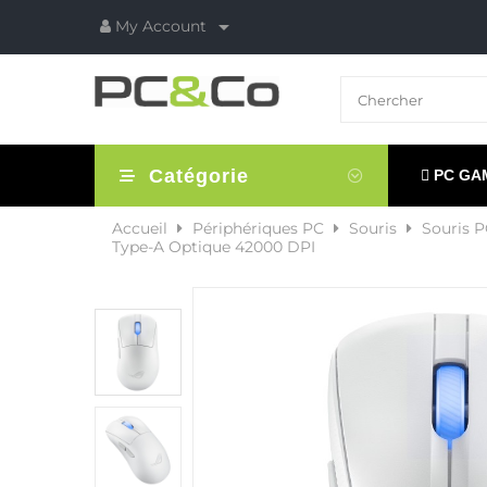

My Account
Catégorie
PC GA
Accueil
Périphériques PC
Souris
Souris 
Type-A Optique 42000 DPI