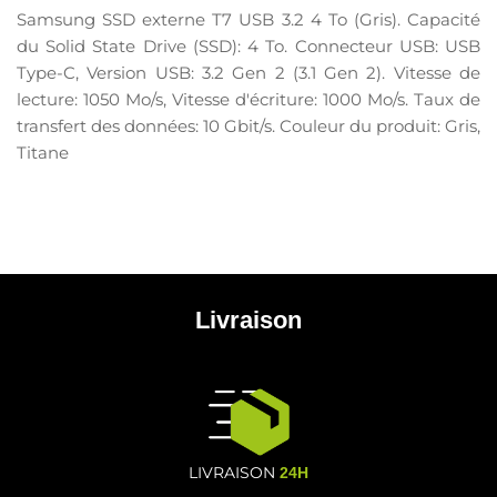
Samsung SSD externe T7 USB 3.2 4 To (Gris). Capacité
du Solid State Drive (SSD): 4 To. Connecteur USB: USB
Type-C, Version USB: 3.2 Gen 2 (3.1 Gen 2). Vitesse de
lecture: 1050 Mo/s, Vitesse d'écriture: 1000 Mo/s. Taux de
transfert des données: 10 Gbit/s. Couleur du produit: Gris,
Titane
Livraison
LIVRAISON
24H