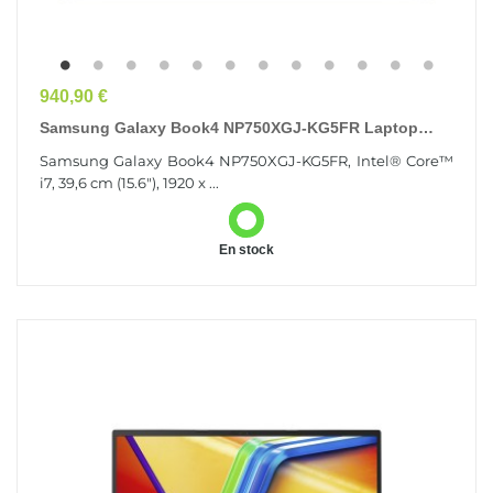
Prix
940,90 €
Samsung Galaxy Book4 NP750XGJ-KG5FR Laptop
Intel® Core™ I7 I7-1355U Ordinateur Portable 39,6
Samsung Galaxy Book4 NP750XGJ-KG5FR, Intel® Core™
Cm...
i7, 39,6 cm (15.6"), 1920 x ...
En stock