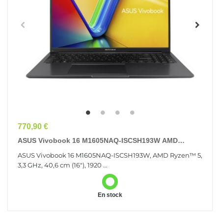
Prix
770,90 €
ASUS Vivobook 16 M1605NAQ-ISCSH193W AMD
Ryzen™ 5 150 Ordinateur Portable 40,6 Cm (16")
ASUS Vivobook 16 M1605NAQ-ISCSH193W, AMD Ryzen™ 5,
WUXGA 16...
3,3 GHz, 40,6 cm (16"), 1920 ...
En stock