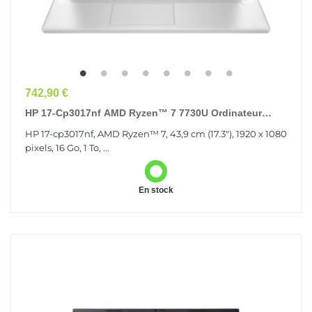
Prix
742,90 €
HP 17-Cp3017nf AMD Ryzen™ 7 7730U Ordinateur
Portable 43,9 Cm (17.3") Full HD 16 Go DDR4-SDRAM
HP 17-cp3017nf, AMD Ryzen™ 7, 43,9 cm (17.3"), 1920 x 1080
1...
pixels, 16 Go, 1 To, ...
En stock