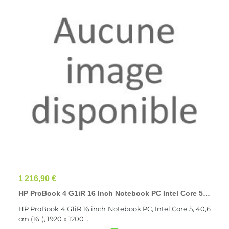
Prix
1 216,90 €
HP ProBook 4 G1iR 16 Inch Notebook PC Intel Core 5
120U Ordinateur Portable 40,6 Cm (16") WUXGA...
HP ProBook 4 G1iR 16 inch Notebook PC, Intel Core 5, 40,6
cm (16"), 1920 x 1200 ...