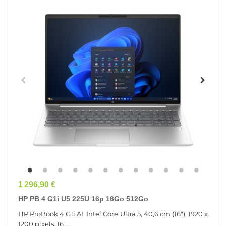
Prix
1 296,90 €
HP PB 4 G1i U5 225U 16p 16Go 512Go
HP ProBook 4 G1i AI, Intel Core Ultra 5, 40,6 cm (16"), 1920 x
1200 pixels, 16 ...