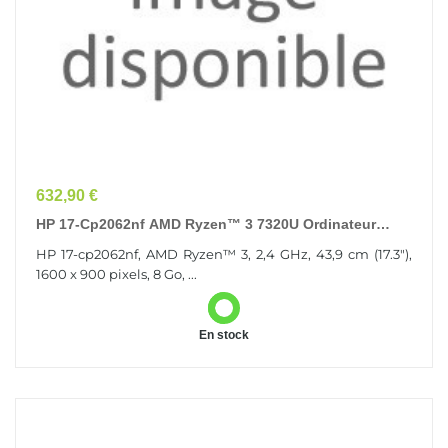
Prix
632,90 €
HP 17-Cp2062nf AMD Ryzen™ 3 7320U Ordinateur
Portable 43,9 Cm (17.3") HD+ 8 Go LPDDR5-SDRAM
HP 17-cp2062nf, AMD Ryzen™ 3, 2,4 GHz, 43,9 cm (17.3"),
512...
1600 x 900 pixels, 8 Go, ...
En stock