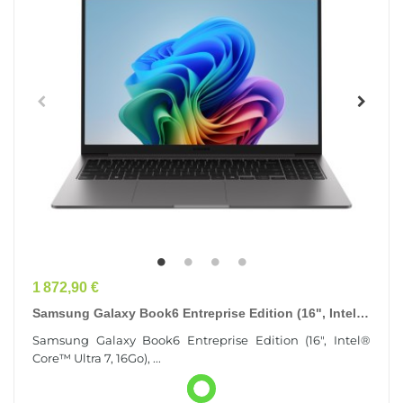
Prix
1 872,90 €
Samsung Galaxy Book6 Entreprise Edition (16", Intel®
Core™ Ultra 7, 16Go), Copilot+ PC
Samsung Galaxy Book6 Entreprise Edition (16", Intel®
Core™ Ultra 7, 16Go), ...