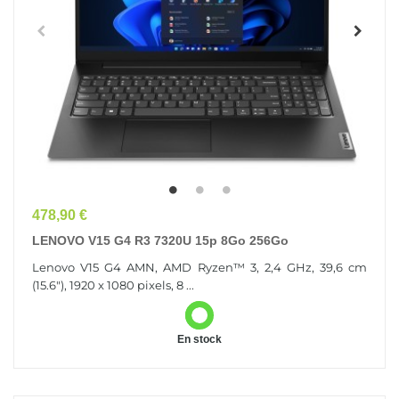
Prix
478,90 €
LENOVO V15 G4 R3 7320U 15p 8Go 256Go
Lenovo V15 G4 AMN, AMD Ryzen™ 3, 2,4 GHz, 39,6 cm
(15.6"), 1920 x 1080 pixels, 8 ...
En stock