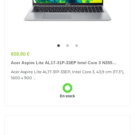
Prix
608,90 €
Acer Aspire Lite AL17-31P-33EP Intel Core 3 N355
Ordinateur Portable 43,9 Cm (17.3") HD+ 8 Go...
Acer Aspire Lite AL17-31P-33EP, Intel Core 3, 43,9 cm (17.3"),
1600 x 900 ...
En stock