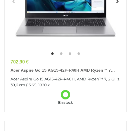
Prix
702,90 €
Acer Aspire Go 15 AG15-42P-R40H AMD Ryzen™ 7
5825U Ordinateur Portable 39,6 Cm (15.6") Full HD 16...
Acer Aspire Go 15 AG15-42P-R40H, AMD Ryzen™ 7, 2 GHz,
39,6 cm (15.6"), 1920 x ...
En stock