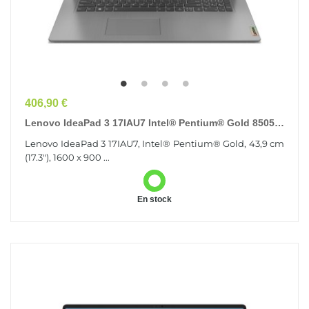
Prix
406,90 €
Lenovo IdeaPad 3 17IAU7 Intel® Pentium® Gold 8505
Ordinateur Portable 43,9 Cm (17.3") HD+ 4 Go...
Lenovo IdeaPad 3 17IAU7, Intel® Pentium® Gold, 43,9 cm
(17.3"), 1600 x 900 ...
En stock