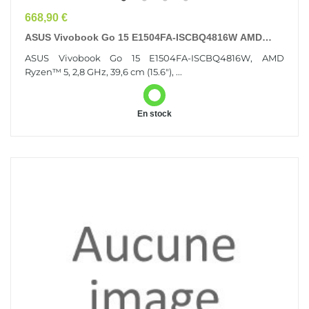
Prix
668,90 €
ASUS Vivobook Go 15 E1504FA-ISCBQ4816W AMD
Ryzen™ 5 Ordinateur Portable 39,6 Cm (15.6") Full
ASUS Vivobook Go 15 E1504FA-ISCBQ4816W, AMD
HD...
Ryzen™ 5, 2,8 GHz, 39,6 cm (15.6"), ...
En stock