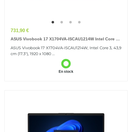
Prix
731,90 €
ASUS Vivobook 17 X1704VA-ISCAU1214W Intel Core 3
100U Ordinateur Portable 43,9 Cm (17.3") Full HD...
ASUS Vivobook 17 X1704VA-ISCAU1214W, Intel Core 3, 43,9
cm (17.3"), 1920 x 1080 ...
En stock