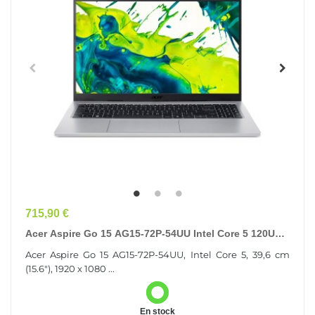
Prix
715,90 €
Acer Aspire Go 15 AG15-72P-54UU Intel Core 5 120U
Ordinateur Portable 39,6 Cm (15.6") Full HD 16...
Acer Aspire Go 15 AG15-72P-54UU, Intel Core 5, 39,6 cm
(15.6"), 1920 x 1080 ...
En stock