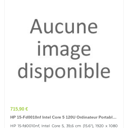
Prix
715,90 €
HP 15-Fd0010nf Intel Core 5 120U Ordinateur Portable
39,6 Cm (15.6") Full HD 16 Go DDR5-SDRAM 512...
HP 15-fd0010nf, Intel Core 5, 39,6 cm (15.6"), 1920 x 1080