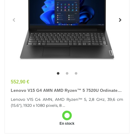
Prix
552,90 €
Lenovo V15 G4 AMN AMD Ryzen™ 5 7520U Ordinateur
Portable 39,6 Cm (15.6") Full HD 8 Go...
Lenovo V15 G4 AMN, AMD Ryzen™ 5, 2,8 GHz, 39,6 cm
(15.6"), 1920 x 1080 pixels, 8 ...
En stock