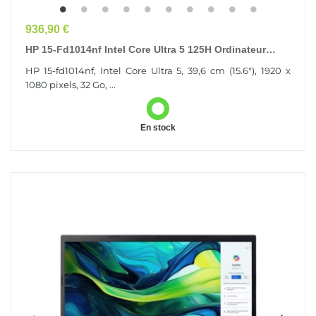
Prix
936,90 €
HP 15-Fd1014nf Intel Core Ultra 5 125H Ordinateur
Portable 39,6 Cm (15.6") Full HD 32 Go...
HP 15-fd1014nf, Intel Core Ultra 5, 39,6 cm (15.6"), 1920 x
1080 pixels, 32 Go, ...
En stock