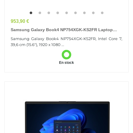
Prix
953,90 €
Samsung Galaxy Book4 NP754XGK-KS2FR Laptop
Intel Core 7 150U Ordinateur Portable 39,6 Cm (15.6")...
Samsung Galaxy Book4 NP754XGK-KS2FR, Intel Core 7,
39,6 cm (15.6"), 1920 x 1080 ...
En stock