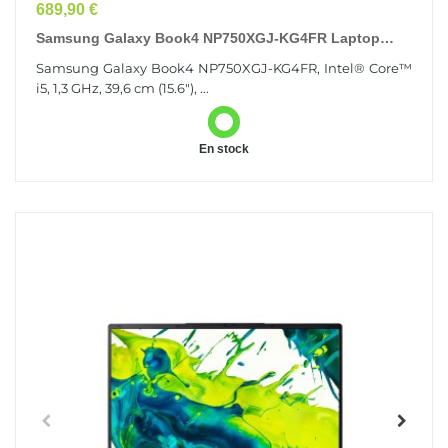
Prix
689,90 €
Samsung Galaxy Book4 NP750XGJ-KG4FR Laptop
Intel® Core™ I5 I5-1335U Ordinateur Portable 39,6
Samsung Galaxy Book4 NP750XGJ-KG4FR, Intel® Core™
Cm...
i5, 1,3 GHz, 39,6 cm (15.6"), ...
En stock