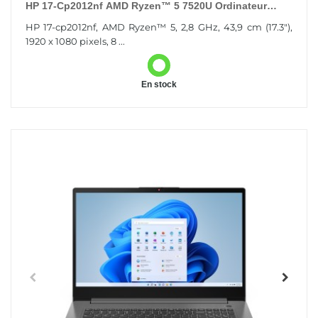
HP 17-Cp2012nf AMD Ryzen™ 5 7520U Ordinateur
Portable 43,9 Cm (17.3") Full HD 8 Go LPDDR5-
HP 17-cp2012nf, AMD Ryzen™ 5, 2,8 GHz, 43,9 cm (17.3"),
SDRAM...
1920 x 1080 pixels, 8 ...
En stock